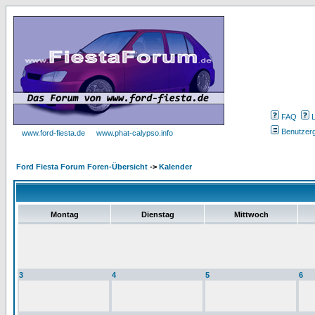
FAQ
Benutzer
www.ford-fiesta.de
www.phat-calypso.info
Ford Fiesta Forum Foren-Übersicht
->
Kalender
Montag
Dienstag
Mittwoch
3
4
5
6