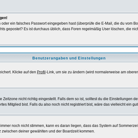
ggen!
oder ein falsches Passwort eingegeben hast (überprüfe die E-Mail, die du vom Bo
h nichts gepostet? Es ist durchaus üblich, dass Foren regelmäßig User löschen, die
Benutzerangaben und Einstellungen
eichert. Klicke auf den
Profil
-Link, um sie zu ändern (wird normalerweise am oberen
itzone nicht richtig eingestellt. Falls dem so ist, solltest du die Einstellungen dei
es Mitglied bist. Falls du also noch nicht registriert bist, wäre das vielleicht ein g
en immer noch nicht stimmen, kann es daran liegen, dass das System auf Sommerzeit
z zwischen deiner gewählten und der Boardzeit kommen.