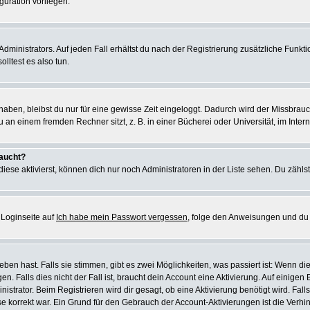
guration vorliegen.
ministrators. Auf jeden Fall erhältst du nach der Registrierung zusätzliche Funktion
lltest es also tun.
 haben, bleibst du nur für eine gewisse Zeit eingeloggt. Dadurch wird der Missbrau
n einem fremden Rechner sitzt, z. B. in einer Bücherei oder Universität, im Intern
taucht?
iese aktivierst, können dich nur noch Administratoren in der Liste sehen. Du zählst
 Loginseite auf
Ich habe mein Passwort vergessen
, folge den Anweisungen und du 
en hast. Falls sie stimmen, gibt es zwei Möglichkeiten, was passiert ist: Wenn d
Falls dies nicht der Fall ist, braucht dein Account eine Aktivierung. Auf einigen B
istrator. Beim Registrieren wird dir gesagt, ob eine Aktivierung benötigt wird. Fal
sse korrekt war. Ein Grund für den Gebrauch der Account-Aktivierungen ist die Verh