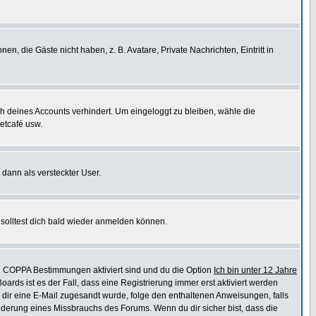
en, die Gäste nicht haben, z. B. Avatare, Private Nachrichten, Eintritt in
ch deines Accounts verhindert. Um eingeloggt zu bleiben, wähle die
etcafé usw.
 dann als versteckter User.
solltest dich bald wieder anmelden können.
ie COPPA Bestimmungen aktiviert sind und du die Option
Ich bin unter 12 Jahre
oards ist es der Fall, dass eine Registrierung immer erst aktiviert werden
ls dir eine E-Mail zugesandt wurde, folge den enthaltenen Anweisungen, falls
inderung eines Missbrauchs des Forums. Wenn du dir sicher bist, dass die