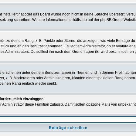
ht installiert hat oder das Board wurde noch nicht in deine Sprache übersetzt. Ve
Übersetzung schreiben. Weitere Informationen erhältst du auf der phpBB Group Websit
rt zu deinem Rang, z. B. Punkte oder Sterne, die anzeigen, wie viele Beiträge du
elstück und an den Benutzer gebunden. Es liegt am Administrator, ob er Avatare erl
s Administrators. Du solltest ihn nach dem Grund fragen (Er wird bestimmt einen 
e erscheinen unter deinem Benutzernamen in Themen und in deinem Profil, abhän
r, z. B. Moderatoren oder Administratoren, könnten einen speziellen Rang haben. 
r deinen Rang einfach wieder senkt.
fordert, mich einzuloggen!
der Administrator diese Funktion zulässt). Damit sollen obszöne Mails von unbeka
Beiträge schreiben