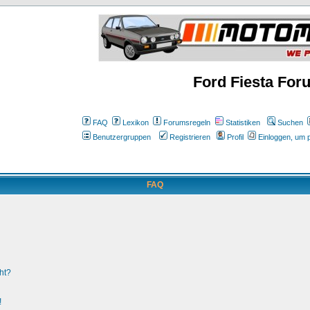
Ford Fiesta For
FAQ
Lexikon
Forumsregeln
Statistiken
Suchen
Benutzergruppen
Registrieren
Profil
Einloggen, um p
FAQ
ht?
!