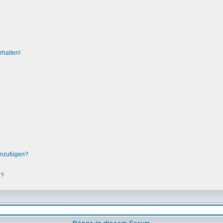
rhalten!
hinzufügen?
n?