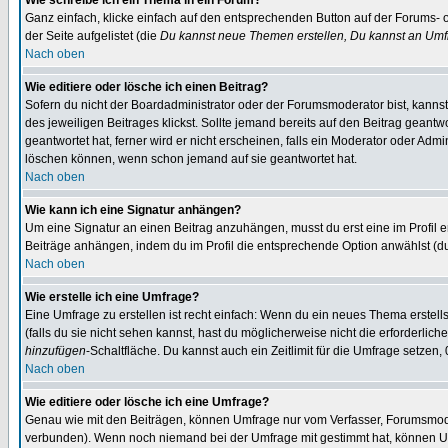
Wie schreibe ich ein Thema in ein Forum?
Ganz einfach, klicke einfach auf den entsprechenden Button auf der Forums- o
der Seite aufgelistet (die
Du kannst neue Themen erstellen, Du kannst an Umf
Nach oben
Wie editiere oder lösche ich einen Beitrag?
Sofern du nicht der Boardadministrator oder der Forumsmoderator bist, kannst 
des jeweiligen Beitrages klickst. Sollte jemand bereits auf den Beitrag geantw
geantwortet hat, ferner wird er nicht erscheinen, falls ein Moderator oder Admi
löschen können, wenn schon jemand auf sie geantwortet hat.
Nach oben
Wie kann ich eine Signatur anhängen?
Um eine Signatur an einen Beitrag anzuhängen, musst du erst eine im Profil ers
Beiträge anhängen, indem du im Profil die entsprechende Option anwählst (d
Nach oben
Wie erstelle ich eine Umfrage?
Eine Umfrage zu erstellen ist recht einfach: Wenn du ein neues Thema erstellst
(falls du sie nicht sehen kannst, hast du möglicherweise nicht die erforderli
hinzufügen
-Schaltfläche. Du kannst auch ein Zeitlimit für die Umfrage setzen
Nach oben
Wie editiere oder lösche ich eine Umfrage?
Genau wie mit den Beiträgen, können Umfrage nur vom Verfasser, Forumsmodera
verbunden). Wenn noch niemand bei der Umfrage mit gestimmt hat, können User