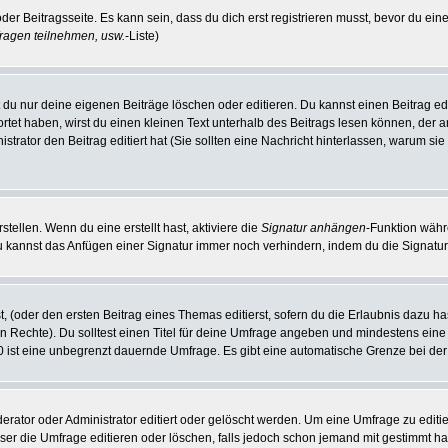
der Beitragsseite. Es kann sein, dass du dich erst registrieren musst, bevor du e
ragen teilnehmen, usw.
-Liste)
du nur deine eigenen Beiträge löschen oder editieren. Du kannst einen Beitrag edi
ortet haben, wirst du einen kleinen Text unterhalb des Beitrags lesen können, der 
nistrator den Beitrag editiert hat (Sie sollten eine Nachricht hinterlassen, warum s
tellen. Wenn du eine erstellt hast, aktiviere die
Signatur anhängen
-Funktion währ
u kannst das Anfügen einer Signatur immer noch verhindern, indem du die Signatur
, (oder den ersten Beitrag eines Themas editierst, sofern du die Erlaubnis dazu has
chen Rechte). Du solltest einen Titel für deine Umfrage angeben und mindestens ein
, 0 ist eine unbegrenzt dauernde Umfrage. Es gibt eine automatische Grenze bei der 
tor oder Administrator editiert oder gelöscht werden. Um eine Umfrage zu editier
 die Umfrage editieren oder löschen, falls jedoch schon jemand mit gestimmt hat