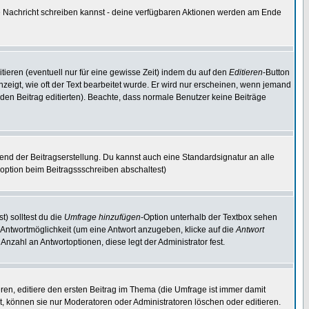
ine Nachricht schreiben kannst - deine verfügbaren Aktionen werden am Ende
tieren (eventuell nur für eine gewisse Zeit) indem du auf den
Editieren
-Button
anzeigt, wie oft der Text bearbeitet wurde. Er wird nur erscheinen, wenn jemand
ie den Beitrag editierten). Beachte, dass normale Benutzer keine Beiträge
end der Beitragserstellung. Du kannst auch eine Standardsignatur an alle
option beim Beitragssschreiben abschaltest)
t) solltest du die
Umfrage hinzufügen
-Option unterhalb der Textbox sehen
e Antwortmöglichkeit (um eine Antwort anzugeben, klicke auf die
Antwort
Anzahl an Antwortoptionen, diese legt der Administrator fest.
en, editiere den ersten Beitrag im Thema (die Umfrage ist immer damit
, können sie nur Moderatoren oder Administratoren löschen oder editieren.