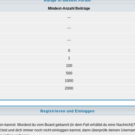
Ränge in diesem Forum
Mindest-Anzahl Beiträge
---
---
---
0
1
100
500
1000
2000
Registrieren und Einloggen
loggen kannst. Wurdest du vom Board gebannt (in dem Fall erhältst du eine Nachrich
t bist und dich immer noch nicht einloggen kannst, dann überprüfe deinen Username