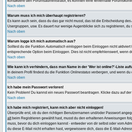
kontaktiere den Forumsadministrator, es könnten eine fehlerhafte Forumskonfi
Nach oben
Warum muss ich mich überhaupt registrieren?
Es kann auch sein, dass du das gar nicht musst, das ist die Entscheidung des Ad
Usergruppen, usw. Es dauert nur wenige Augenblicke sich zu registrieren, du so
Nach oben
Warum logge ich mich automatisch aus?
Solltest du die Funktion
Automatisch einloggen
beim Einloggen nicht aktiviert
entsprechende Option beim Einloggen. Dies ist nicht empfehlenswert, wenn du a
Nach oben
Wie kann ich verhindern, dass man Name in der 'Wer ist online?'-Liste auf
In deinem Profil findest du die Funktion
Onlinestatus verbergen
, und wenn du d
Nach oben
Ich habe mein Passwort verloren!
Kein Problem! Du kannst ein neues Passwort beantragen. Klicke dazu auf der
Nach oben
Ich habe mich registriert, kann mich aber nicht einloggen!
Überprüfe erst, ob du den richtigen Benutzernamen und/oder Passwort angegeb
alt
beim Registrieren gewählt hast, musst du den erhaltenen Anweisungen folgen. 
muss, bevor du dich einloggen kannst - entweder von dir selbst oder vom Admin
du diese E-Mail nicht erhalten hast, vergewissere dich, dass die E-Mail-Adre