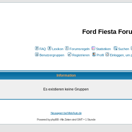
Ford Fiesta For
FAQ
Lexikon
Forumsregeln
Statistiken
Suchen
Benutzergruppen
Registrieren
Profil
Einloggen, um p
Information
Es existieren keine Gruppen
Neuwagen bei MeinAuto.de
Powered by
phpBB
- Alle Zeiten sind GMT + 1 Stunde