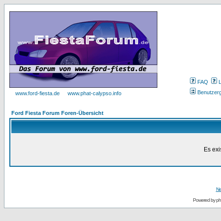
FAQ
Benutzer
www.ford-fiesta.de
www.phat-calypso.info
Ford Fiesta Forum Foren-Übersicht
Es exi
Ne
Powered by
p