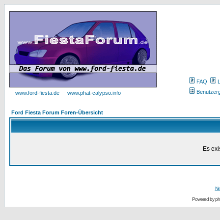
FAQ
Benutzer
www.ford-fiesta.de
www.phat-calypso.info
Ford Fiesta Forum Foren-Übersicht
Es exi
Ne
Powered by
p