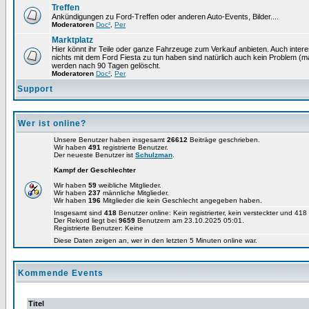
Treffen
Ankündigungen zu Ford-Treffen oder anderen Auto-Events, Bilder....
Moderatoren
Doc²
,
Per
Marktplatz
Hier könnt ihr Teile oder ganze Fahrzeuge zum Verkauf anbieten. Auch intere
nichts mit dem Ford Fiesta zu tun haben sind natürlich auch kein Problem (
werden nach 90 Tagen gelöscht.
Moderatoren
Doc²
,
Per
Support
Wer ist online?
Unsere Benutzer haben insgesamt
26612
Beiträge geschrieben.
Wir haben
491
registrierte Benutzer.
Der neueste Benutzer ist
Schulzman
.
Kampf der Geschlechter
Wir haben
59
weibliche Mitglieder.
Wir haben
237
männliche Mitglieder.
Wir haben
196
Mitglieder die kein Geschlecht angegeben haben.
Insgesamt sind
418
Benutzer online: Kein registrierter, kein versteckter und 41
Der Rekord liegt bei
9659
Benutzern am 23.10.2025 05:01.
Registrierte Benutzer: Keine
Diese Daten zeigen an, wer in den letzten 5 Minuten online war.
Kommende Events
Titel