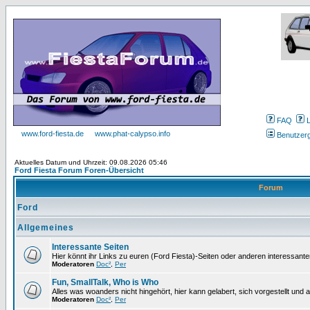
FAQ
www.ford-fiesta.de
www.phat-calypso.info
Benutzer
Aktuelles Datum und Uhrzeit: 09.08.2026 05:46
Ford Fiesta Forum Foren-Übersicht
Forum
Ford
Allgemeines
Interessante Seiten
Hier könnt ihr Links zu euren (Ford Fiesta)-Seiten oder anderen interessante
Moderatoren
Doc²
,
Per
Fun, SmallTalk, Who is Who
Alles was woanders nicht hingehört, hier kann gelabert, sich vorgestellt und
Moderatoren
Doc²
,
Per