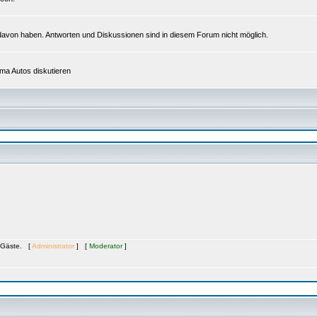
as davon haben. Antworten und Diskussionen sind in diesem Forum nicht möglich.
ema Autos diskutieren
8 Gäste. [
Administrator
] [
Moderator
]