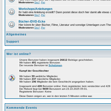
Moderatoren
Doc²
,
Per
Workshops/Anleitungen
Ihr habt eine Anleitung erstellt? Dann postet diese doch hier damit alle etw
Moderatoren
Doc²
,
Per
Bücher-/DVD-Ecke
Hier könnt ihr über Bücher, Filme, Literatur und sonstige Unterlagen zum Th
Moderatoren
Doc²
,
Per
Allgemeines
Support
Wer ist online?
Unsere Benutzer haben insgesamt
26612
Beiträge geschrieben.
Wir haben
491
registrierte Benutzer.
Der neueste Benutzer ist
Schulzman
.
Kampf der Geschlechter
Wir haben
59
weibliche Mitglieder.
Wir haben
237
männliche Mitglieder.
Wir haben
196
Mitglieder die kein Geschlecht angegeben haben.
Insgesamt sind
428
Benutzer online: Kein registrierter, kein versteckter und 42
Der Rekord liegt bei
9659
Benutzern am 23.10.2025 05:01.
Registrierte Benutzer: Keine
Diese Daten zeigen an, wer in den letzten 5 Minuten online war.
Kommende Events