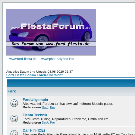
www.ford-fiesta.de
www.phat-calypso.info
Aktuelles Datum und Uhrzeit: 08.08.2026 02:37
Ford Fiesta Forum Foren-Übersicht
Ford
Ford allgemein
Alles was mit Ford zu tun hat bzw. auf mehrere Modelle passt.
Moderatoren
Doc²
,
Per
Fiesta Technik
Ford Fiesta Tuning, Reparaturen, Probleme, Umbauten etc...
Moderatoren
Doc²
,
Per
Car Hifi (ICE)
Alles vom Radio über die Playstation bis hin zum Multimedia-PC mit Touchsc