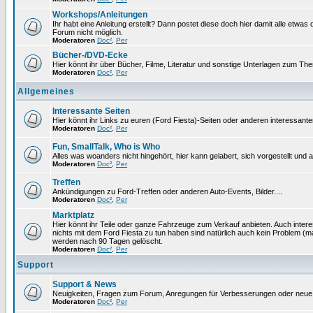
Workshops/Anleitungen
Ihr habt eine Anleitung erstellt? Dann postet diese doch hier damit alle etw
Forum nicht möglich.
Moderatoren
Doc²
,
Per
Bücher-/DVD-Ecke
Hier könnt ihr über Bücher, Filme, Literatur und sonstige Unterlagen zum Th
Moderatoren
Doc²
,
Per
Allgemeines
Interessante Seiten
Hier könnt ihr Links zu euren (Ford Fiesta)-Seiten oder anderen interessante
Moderatoren
Doc²
,
Per
Fun, SmallTalk, Who is Who
Alles was woanders nicht hingehört, hier kann gelabert, sich vorgestellt und
Moderatoren
Doc²
,
Per
Treffen
Ankündigungen zu Ford-Treffen oder anderen Auto-Events, Bilder....
Moderatoren
Doc²
,
Per
Marktplatz
Hier könnt ihr Teile oder ganze Fahrzeuge zum Verkauf anbieten. Auch intere
nichts mit dem Ford Fiesta zu tun haben sind natürlich auch kein Problem (
werden nach 90 Tagen gelöscht.
Moderatoren
Doc²
,
Per
Support
Support & News
Neuigkeiten, Fragen zum Forum, Anregungen für Verbesserungen oder neue
Moderatoren
Doc²
,
Per