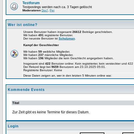
Testforum
Testpostings werden nach ca. 3 Tagen gelöscht
Moderatoren
Doc²
,
Per
Wer ist online?
Unsere Benutzer haben insgesamt
26612
Beiträge geschrieben.
Wir haben
491
registrierte Benutzer.
Der neueste Benutzer ist
Schulzman
.
Kampf der Geschlechter
Wir haben
59
weibliche Mitglieder.
Wir haben
237
männliche Mitglieder.
Wir haben
196
Mitglieder die kein Geschlecht angegeben haben.
Insgesamt sind
422
Benutzer online: Kein registrierter, kein versteckter und 42
Der Rekord liegt bei
9659
Benutzern am 23.10.2025 05:01.
Registrierte Benutzer: Keine
Diese Daten zeigen an, wer in den letzten 5 Minuten online war.
Kommende Events
Titel
Zur Zeit gibt es keine Termine für dieses Datum.
Login