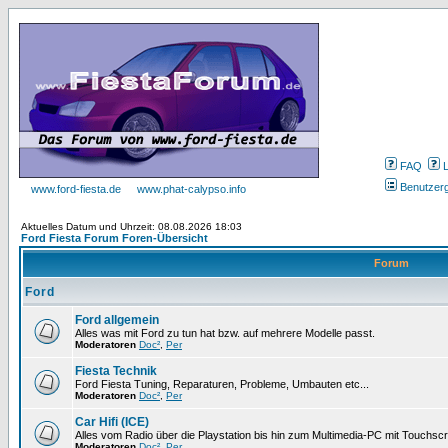
FAQ
Benutzer
www.ford-fiesta.de
www.phat-calypso.info
Aktuelles Datum und Uhrzeit: 08.08.2026 18:03
Ford Fiesta Forum Foren-Übersicht
Forum
Ford
Ford allgemein
Alles was mit Ford zu tun hat bzw. auf mehrere Modelle passt.
Moderatoren
Doc²
,
Per
Fiesta Technik
Ford Fiesta Tuning, Reparaturen, Probleme, Umbauten etc...
Moderatoren
Doc²
,
Per
Car Hifi (ICE)
Alles vom Radio über die Playstation bis hin zum Multimedia-PC mit Touchsc
Moderatoren
Doc²
,
Per