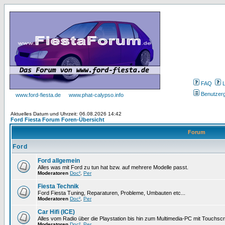
FAQ
Benutzer
www.ford-fiesta.de
www.phat-calypso.info
Aktuelles Datum und Uhrzeit: 06.08.2026 14:42
Ford Fiesta Forum Foren-Übersicht
Forum
Ford
Ford allgemein
Alles was mit Ford zu tun hat bzw. auf mehrere Modelle passt.
Moderatoren
Doc²
,
Per
Fiesta Technik
Ford Fiesta Tuning, Reparaturen, Probleme, Umbauten etc...
Moderatoren
Doc²
,
Per
Car Hifi (ICE)
Alles vom Radio über die Playstation bis hin zum Multimedia-PC mit Touchsc
Moderatoren
Doc²
,
Per