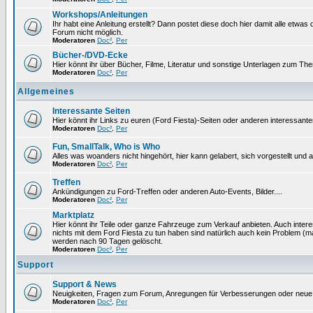
Workshops/Anleitungen
Ihr habt eine Anleitung erstellt? Dann postet diese doch hier damit alle etw
Forum nicht möglich.
Moderatoren
Doc²
,
Per
Bücher-/DVD-Ecke
Hier könnt ihr über Bücher, Filme, Literatur und sonstige Unterlagen zum Th
Moderatoren
Doc²
,
Per
Allgemeines
Interessante Seiten
Hier könnt ihr Links zu euren (Ford Fiesta)-Seiten oder anderen interessante
Moderatoren
Doc²
,
Per
Fun, SmallTalk, Who is Who
Alles was woanders nicht hingehört, hier kann gelabert, sich vorgestellt und
Moderatoren
Doc²
,
Per
Treffen
Ankündigungen zu Ford-Treffen oder anderen Auto-Events, Bilder....
Moderatoren
Doc²
,
Per
Marktplatz
Hier könnt ihr Teile oder ganze Fahrzeuge zum Verkauf anbieten. Auch intere
nichts mit dem Ford Fiesta zu tun haben sind natürlich auch kein Problem (
werden nach 90 Tagen gelöscht.
Moderatoren
Doc²
,
Per
Support
Support & News
Neuigkeiten, Fragen zum Forum, Anregungen für Verbesserungen oder neue
Moderatoren
Doc²
,
Per