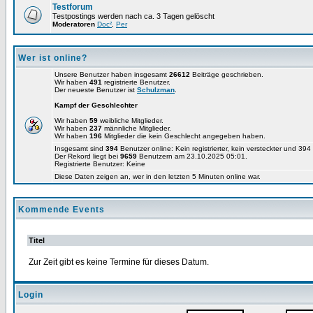
Testforum
Testpostings werden nach ca. 3 Tagen gelöscht
Moderatoren
Doc²
,
Per
Wer ist online?
Unsere Benutzer haben insgesamt
26612
Beiträge geschrieben.
Wir haben
491
registrierte Benutzer.
Der neueste Benutzer ist
Schulzman
.
Kampf der Geschlechter
Wir haben
59
weibliche Mitglieder.
Wir haben
237
männliche Mitglieder.
Wir haben
196
Mitglieder die kein Geschlecht angegeben haben.
Insgesamt sind
394
Benutzer online: Kein registrierter, kein versteckter und 39
Der Rekord liegt bei
9659
Benutzern am 23.10.2025 05:01.
Registrierte Benutzer: Keine
Diese Daten zeigen an, wer in den letzten 5 Minuten online war.
Kommende Events
Titel
Zur Zeit gibt es keine Termine für dieses Datum.
Login