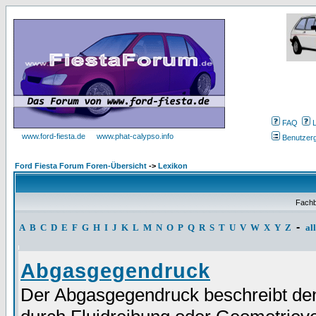
FAQ
www.ford-fiesta.de
www.phat-calypso.info
Benutzer
Ford Fiesta Forum Foren-Übersicht
->
Lexikon
Fachb
-
A
B
C
D
E
F
G
H
I
J
K
L
M
N
O
P
Q
R
S
T
U
V
W
X
Y
Z
al
Abgasgegendruck
Der Abgasgegendruck beschreibt de