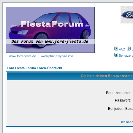
FAQ
Benutzer
www.ford-fiesta.de
www.phat-calypso.info
Ford Fiesta Forum Foren-Übersicht
Gib bitte deinen Benutzername
Benutzername:
Passwort:
Bei jedem Besu
Ich habe