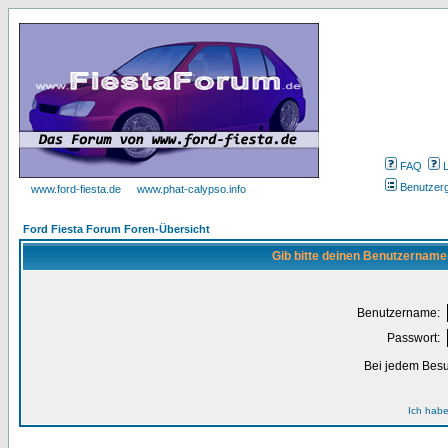
FAQ
Benutzer
www.ford-fiesta.de
www.phat-calypso.info
Ford Fiesta Forum Foren-Übersicht
Gib bitte deinen Benutzername
Benutzername:
Passwort:
Bei jedem Besu
Ich habe