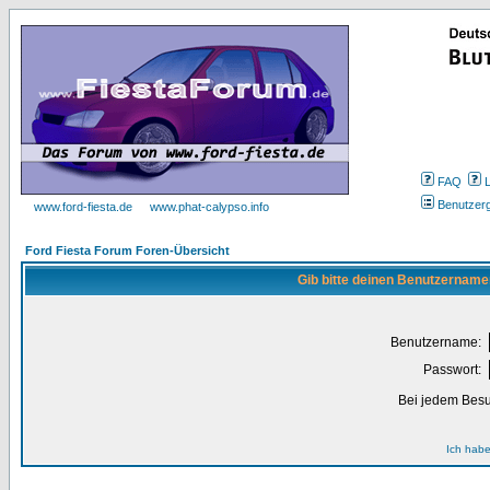
FAQ
Benutzer
www.ford-fiesta.de
www.phat-calypso.info
Ford Fiesta Forum Foren-Übersicht
Gib bitte deinen Benutzername
Benutzername:
Passwort:
Bei jedem Besu
Ich habe