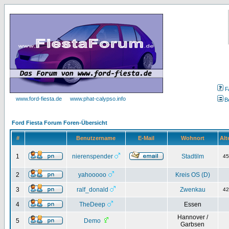
F
www.ford-fiesta.de
www.phat-calypso.info
B
Ford Fiesta Forum Foren-Übersicht
#
Benutzername
E-Mail
Wohnort
Alt
1
nierenspender
Stadtilm
4
2
yahooooo
Kreis OS (D)
3
ralf_donald
Zwenkau
4
4
TheDeep
Essen
Hannover /
5
Demo
Garbsen