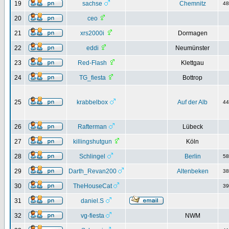
19
sachse
Chemnitz
4
20
ceo
21
xrs2000i
Dormagen
22
eddi
Neumünster
23
Red-Flash
Klettgau
24
TG_fiesta
Bottrop
25
krabbelbox
Auf der Alb
4
26
Rafterman
Lübeck
27
killingshutgun
Köln
28
Schlingel
Berlin
5
29
Darth_Revan200
Altenbeken
3
30
TheHouseCat
3
31
daniel.S
32
vg-fiesta
NWM