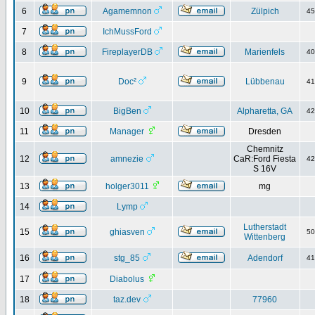
6
Agamemnon
Zülpich
4
7
IchMussFord
8
FireplayerDB
Marienfels
4
9
Doc²
Lübbenau
4
10
BigBen
Alpharetta, GA
4
11
Manager
Dresden
Chemnitz
12
amnezie
CaR:Ford Fiesta
4
S 16V
13
holger3011
mg
14
Lymp
Lutherstadt
15
ghiasven
5
Wittenberg
16
stg_85
Adendorf
4
17
Diabolus
18
taz.dev
77960