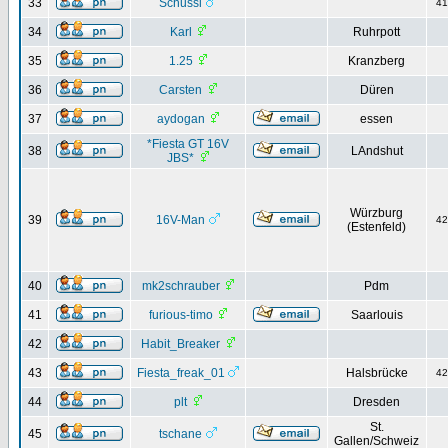
33
Schussi
4
34
Karl
Ruhrpott
35
1.25
Kranzberg
36
Carsten
Düren
37
aydogan
essen
*Fiesta GT 16V
38
LAndshut
JBS*
Würzburg
39
16V-Man
4
(Estenfeld)
40
mk2schrauber
Pdm
41
furious-timo
Saarlouis
42
Habit_Breaker
43
Fiesta_freak_01
Halsbrücke
4
44
plt
Dresden
St.
45
tschane
Gallen/Schweiz