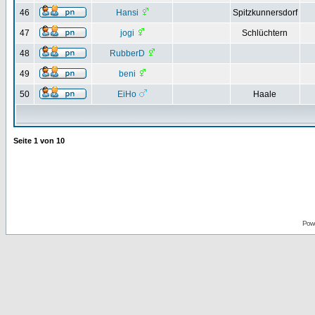
46
Hansi
Spitzkunnersdorf
47
jogi
Schlüchtern
48
RubberD
49
beni
50
EiHo
Haale
Seite
1
von
10
Pow