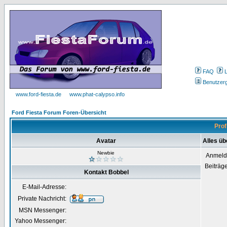
FAQ
Benutzer
www.ford-fiesta.de
www.phat-calypso.info
Ford Fiesta Forum Foren-Übersicht
Prof
Avatar
Alles üb
Newbie
Anmeld
Beiträg
Kontakt Bobbel
E-Mail-Adresse:
Private Nachricht:
MSN Messenger:
Yahoo Messenger: