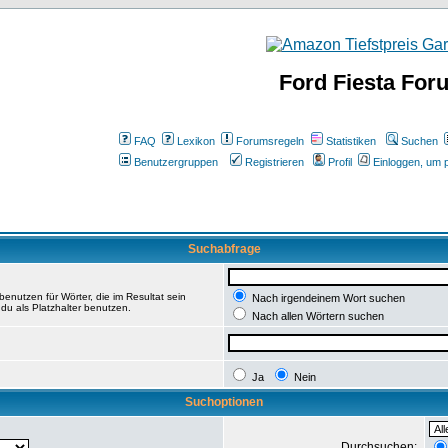
Ford Fiesta For
FAQ
Lexikon
Forumsregeln
Statistiken
Suchen
Benutzergruppen
Registrieren
Profil
Einloggen, um p
Suchabfrage
enutzen für Wörter, die im Resultat sein
Nach irgendeinem Wort suchen
du als Platzhalter benutzen.
Nach allen Wörtern suchen
Ja
Nein
Suchoptionen
Durchsuchen: