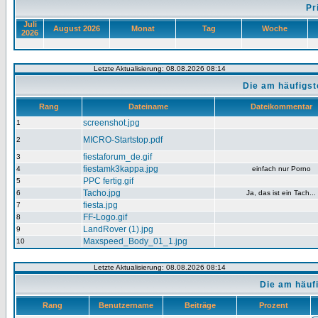
Pr
Juli
August 2026
Monat
Tag
Woche
2026
Letzte Aktualisierung: 08.08.2026 08:14
Die am häufigs
Rang
Dateiname
Dateikommentar
screenshot.jpg
1
MICRO-Startstop.pdf
2
fiestaforum_de.gif
3
fiestamk3kappa.jpg
4
einfach nur Porno
PPC fertig.gif
5
Tacho.jpg
6
Ja, das ist ein Tach...
fiesta.jpg
7
FF-Logo.gif
8
LandRover (1).jpg
9
Maxspeed_Body_01_1.jpg
10
Letzte Aktualisierung: 08.08.2026 08:14
Die am häuf
Rang
Benutzername
Beiträge
Prozent