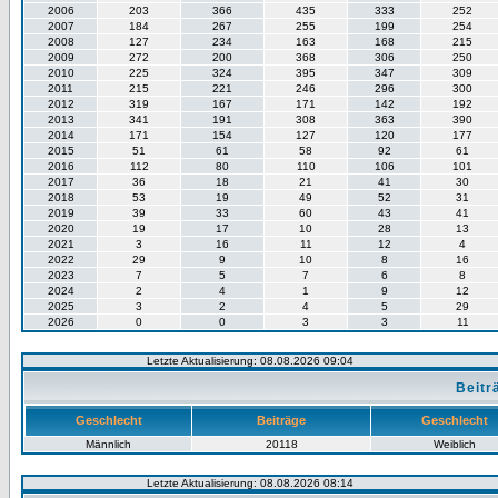
2006
203
366
435
333
252
2007
184
267
255
199
254
2008
127
234
163
168
215
2009
272
200
368
306
250
2010
225
324
395
347
309
2011
215
221
246
296
300
2012
319
167
171
142
192
2013
341
191
308
363
390
2014
171
154
127
120
177
2015
51
61
58
92
61
2016
112
80
110
106
101
2017
36
18
21
41
30
2018
53
19
49
52
31
2019
39
33
60
43
41
2020
19
17
10
28
13
2021
3
16
11
12
4
2022
29
9
10
8
16
2023
7
5
7
6
8
2024
2
4
1
9
12
2025
3
2
4
5
29
2026
0
0
3
3
11
Letzte Aktualisierung: 08.08.2026 09:04
Beitr
Geschlecht
Beiträge
Geschlecht
Männlich
20118
Weiblich
Letzte Aktualisierung: 08.08.2026 08:14