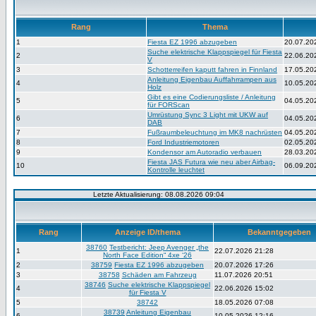
Rang
Thema
1
Fiesta EZ 1996 abzugeben
20.07.20
Suche elektrische Klappspiegel für Fiesta
2
22.06.20
V
3
Schotterreifen kaputt fahren in Finnland
17.05.20
Anleitung Eigenbau Auffahrrampen aus
4
10.05.20
Holz
Gibt es eine Codierungsliste / Anleitung
5
04.05.20
für FORScan
Umrüstung Sync 3 Light mit UKW auf
6
04.05.20
DAB
7
Fußraumbeleuchtung im MK8 nachrüsten
04.05.20
8
Ford Industriemotoren
02.05.20
9
Kondensor am Autoradio verbauen
28.03.20
Fiesta JAS Futura wie neu aber Airbag-
10
06.09.20
Kontrolle leuchtet
Letzte Aktualisierung: 08.08.2026 09:04
Rang
Anzeige ID/thema
Bekanntgegeben
38760
Testbericht: Jeep Avenger „the
1
22.07.2026 21:28
North Face Edition“ 4xe ‘26
2
38759
Fiesta EZ 1996 abzugeben
20.07.2026 17:26
3
38758
Schäden am Fahrzeug
11.07.2026 20:51
38746
Suche elektrische Klappspiegel
4
22.06.2026 15:02
für Fiesta V
5
38742
18.05.2026 07:08
38739
Anleitung Eigenbau
6
10.05.2026 12:16