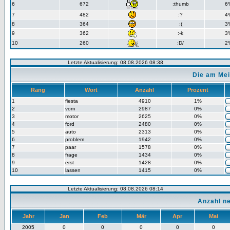
6
672
:thumb
6
7
482
:?
4
8
364
:(
3
9
362
:-k
3
10
260
:D/
2
Letzte Aktualisierung: 08.08.2026 08:38
Die am Mei
Rang
Wort
Anzahl
Prozent
1
fiesta
4910
1%
2
vom
2987
0%
3
motor
2625
0%
4
ford
2480
0%
5
auto
2313
0%
6
problem
1942
0%
7
paar
1578
0%
8
frage
1434
0%
9
erst
1428
0%
10
lassen
1415
0%
Letzte Aktualisierung: 08.08.2026 08:14
Anzahl n
Jahr
Jan
Feb
Mär
Apr
Mai
2005
0
0
0
0
0