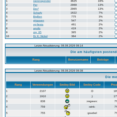
1
nierenspender
3625
16%
2
Per
2969
13%
3
Doc²
2965
13%
4
Scharly
1622
7%
5
BigBen
775
3%
6
ghiasven
547
2%
7
vg-fiesta
461
2%
8
apollo
419
2%
9
stg_85
395
2%
10
Dr. K. Nickel
384
2%
Letzte Aktualisierung: 08.08.2026 08:14
Die am häufigsten postend
Rang
Benutzername
Beiträge
Letzte Aktualisierung: 08.08.2026 08:38
Die me
Rang
Verwendungen
Smiley Bild
Smiley Code
Pro
1
2107
:D
1
2
1910
;)
1
3
838
:mrgreen:
7
4
759
:wink:
7
5
755
:gruebel
7