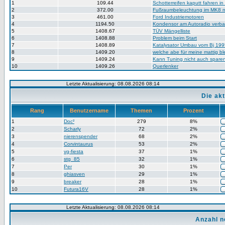
1
109.44
Schotterreifen kaputt fahren in
2
372.00
Fußraumbeleuchtung im MK8 n
3
461.00
Ford Industriemotoren
4
1194.50
Kondensor am Autoradio verb
5
1408.67
TÜV Mängelliste
6
1408.88
Problem beim Start
7
1408.89
Katalysator Umbau vom Bj 199
8
1409.20
welche abe für meine mattig b
9
1409.24
Kann Tuning nicht auch spare
10
1409.26
Querlenker
Letzte Aktualisierung: 08.08.2026 08:14
Die ak
Rang
Benutzername
Themen
Prozent
1
Doc²
279
8%
2
Scharly
72
2%
3
nierenspender
68
2%
4
Corvintaurus
53
2%
5
vg-fiesta
37
1%
6
stg_85
32
1%
7
Per
30
1%
8
ghiasven
29
1%
9
breaker
28
1%
10
Futura16V
28
1%
Letzte Aktualisierung: 08.08.2026 08:14
Anzahl n