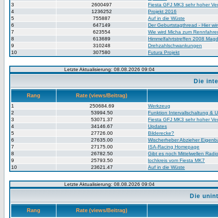
3
2600497
Fiesta GFJ MK3 sehr hoher V
4
1236252
Projekt 2016
5
755887
Auf in die Wüste
6
647149
Der Geburtstagthread - Hier wir
7
623554
Wie wird Micha zum Rennfahre
8
613689
Himmelfahrtstreffen 2008 Mag
9
310248
Drehzahlschwankungen
10
307580
Futura Projekt
Letzte Aktualisierung: 08.08.2026 09:04
Die in
Rang
Rate (views/Beitrag)
1
250684.69
Werkzeug
2
53994.50
Funktion Intervallschaltung &
3
53071.37
Fiesta GFJ MK3 sehr hoher V
4
34146.67
Updates
5
27726.00
Bilderecke?
6
27635.00
Wischerheber Abzieher Eigenb
7
27175.00
ISA-Racing Homepage
8
26782.50
Gibt es noch Mittelwellen Rad
9
25793.50
lochkreis vom Fiesta MK7
10
23621.47
Auf in die Wüste
Letzte Aktualisierung: 08.08.2026 09:04
Die unin
Rang
Rate (views/Beitrag)