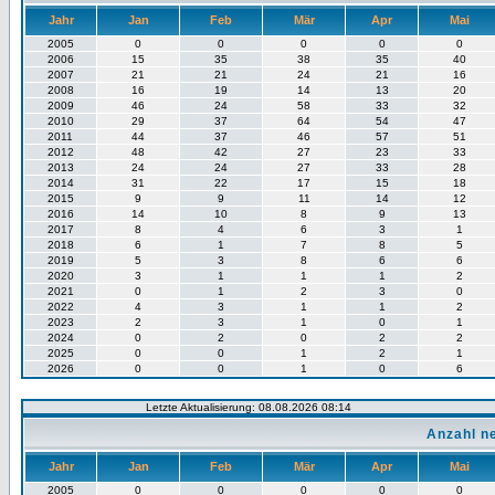
Jahr
Jan
Feb
Mär
Apr
Mai
2005
0
0
0
0
0
2006
15
35
38
35
40
2007
21
21
24
21
16
2008
16
19
14
13
20
2009
46
24
58
33
32
2010
29
37
64
54
47
2011
44
37
46
57
51
2012
48
42
27
23
33
2013
24
24
27
33
28
2014
31
22
17
15
18
2015
9
9
11
14
12
2016
14
10
8
9
13
2017
8
4
6
3
1
2018
6
1
7
8
5
2019
5
3
8
6
6
2020
3
1
1
1
2
2021
0
1
2
3
0
2022
4
3
1
1
2
2023
2
3
1
0
1
2024
0
2
0
2
2
2025
0
0
1
2
1
2026
0
0
1
0
6
Letzte Aktualisierung: 08.08.2026 08:14
Anzahl n
Jahr
Jan
Feb
Mär
Apr
Mai
2005
0
0
0
0
0