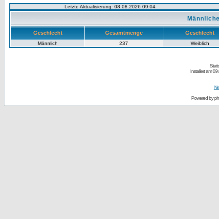
Letzte Aktualisierung: 08.08.2026 09:04
Männliche
Geschlecht
Gesamtmenge
Geschlecht
Männlich
237
Weiblich
Stati
Installiert am 
Ne
Powered by
p