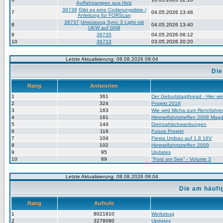
Auffahrrampen aus Holz
38738
Gibt es eine Codierungsliste /
7
04.05.2026 13:46
Anleitung für FORScan
38737
Umrüstung Sync 3 Light mit
8
04.05.2026 13:40
UKW auf DAB
9
38735
04.05.2026 06:12
10
38733
03.05.2026 20:20
Letzte Aktualisierung: 08.08.2026 09:04
Die
Rang
Antworten
1
361
Der Geburtstagthread - Hier wir
2
324
Projekt 2016
3
163
Wie wird Micha zum Rennfahre
4
161
Himmelfahrtstreffen 2008 Mag
5
144
Drehzahlschwankungen
6
116
Futura Projekt
7
104
Fiesta Umbau auf 1.8 16V
8
102
Himmelfahrtstreffen 2009
9
95
Updates
10
89
"Ford am See" - Volume 3
Letzte Aktualisierung: 08.08.2026 09:04
Die am häufi
Rang
Aufrufe
1
8021910
Werkzeug
2
3278080
Updates