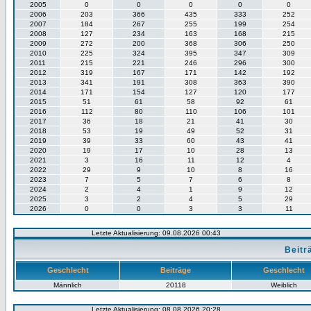
2005
0
0
0
0
0
2006
203
366
435
333
252
2007
184
267
255
199
254
2008
127
234
163
168
215
2009
272
200
368
306
250
2010
225
324
395
347
309
2011
215
221
246
296
300
2012
319
167
171
142
192
2013
341
191
308
363
390
2014
171
154
127
120
177
2015
51
61
58
92
61
2016
112
80
110
106
101
2017
36
18
21
41
30
2018
53
19
49
52
31
2019
39
33
60
43
41
2020
19
17
10
28
13
2021
3
16
11
12
4
2022
29
9
10
8
16
2023
7
5
7
6
8
2024
2
4
1
9
12
2025
3
2
4
5
29
2026
0
0
3
3
11
Letzte Aktualisierung: 09.08.2026 00:43
Beitr
Geschlecht
Beiträge
Geschlecht
Männlich
20118
Weiblich
Letzte Aktualisierung: 08.08.2026 20:28