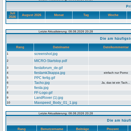
Pr
Juli
August 2026
Monat
Tag
Woche
2026
Letzte Aktualisierung: 08.08.2026 20:28
Die am häufigs
Rang
Dateiname
Dateikommentar
screenshot.jpg
1
MICRO-Startstop.pdf
2
fiestaforum_de.gif
3
fiestamk3kappa.jpg
4
einfach nur Porno
PPC fertig.gif
5
Tacho.jpg
6
Ja, das ist ein Tach...
fiesta.jpg
7
FF-Logo.gif
8
LandRover (1).jpg
9
Maxspeed_Body_01_1.jpg
10
Letzte Aktualisierung: 08.08.2026 20:28
Die am häuf
Rang
Benutzername
Beiträge
Prozent