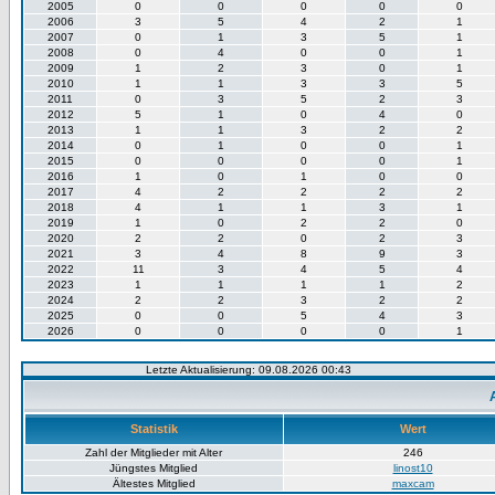
2005
0
0
0
0
0
2006
3
5
4
2
1
2007
0
1
3
5
1
2008
0
4
0
0
1
2009
1
2
3
0
1
2010
1
1
3
3
5
2011
0
3
5
2
3
2012
5
1
0
4
0
2013
1
1
3
2
2
2014
0
1
0
0
1
2015
0
0
0
0
1
2016
1
0
1
0
0
2017
4
2
2
2
2
2018
4
1
1
3
1
2019
1
0
2
2
0
2020
2
2
0
2
3
2021
3
4
8
9
3
2022
11
3
4
5
4
2023
1
1
1
1
2
2024
2
2
3
2
2
2025
0
0
5
4
3
2026
0
0
0
0
1
Letzte Aktualisierung: 09.08.2026 00:43
Statistik
Wert
Zahl der Mitglieder mit Alter
246
Jüngstes Mitglied
linost10
Ältestes Mitglied
maxcam