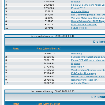
2
3278106
Updates
3
2600516
Fiesta GFJ MK3 sehr hoher V
4
1236666
Projekt 2016
5
755922
Auf in die Wüste
6
647254
Der Geburtstagthread - Hier wir
7
623690
Wie wird Micha zum Rennfahre
8
613730
Himmelfahrtstreffen 2008 Mag
9
310271
Drehzahlschwankungen
10
307601
Futura Projekt
Letzte Aktualisierung: 09.08.2026 00:43
Die in
Rang
Rate (views/Beitrag)
1
250685.19
Werkzeug
2
53995.00
Funktion Intervallschaltung &
3
53071.76
Fiesta GFJ MK3 sehr hoher V
4
34146.94
Updates
5
27728.00
Bilderecke?
6
27635.50
Wischerheber Abzieher Eigenb
7
27176.00
ISA-Racing Homepage
8
26785.00
Gibt es noch Mittelwellen Rad
9
25795.50
lochkreis vom Fiesta MK7
10
23622.56
Auf in die Wüste
Letzte Aktualisierung: 09.08.2026 00:43
Die unin
Rang
Rate (views/Beitrag)