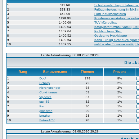
1
111.69
Schotterreifen kaputt fahren in
2
378.33
Fußraumbeleuchtung im MK8 n
3
463.00
Ford Industriemotoren
4
1198.00
Kondensor am Autoradio verb
5
1409.00
TÜV Mängelliste
6
1409.04
Katalysator Umbau vom Bj 199
7
1409.04
Problem beim Start
8
1409.52
Gecleante Heckklappe
9
1409.54
Kann Tuning nicht auch spare
10
1409.55
welche abe für meine mattig b
Letzte Aktualisierung: 08.08.2026 20:28
Die ak
Rang
Benutzername
Themen
Prozent
1
Doc²
279
8%
2
Scharly
72
2%
3
nierenspender
68
2%
4
Corvintaurus
53
2%
5
vg-fiesta
37
1%
6
stg_85
32
1%
7
Per
30
1%
8
ghiasven
29
1%
9
breaker
28
1%
10
Futura16V
28
1%
Letzte Aktualisierung: 08.08.2026 20:28