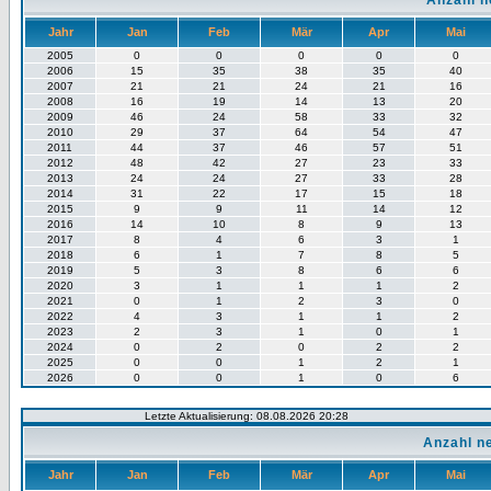
Anzahl n
Jahr
Jan
Feb
Mär
Apr
Mai
2005
0
0
0
0
0
2006
15
35
38
35
40
2007
21
21
24
21
16
2008
16
19
14
13
20
2009
46
24
58
33
32
2010
29
37
64
54
47
2011
44
37
46
57
51
2012
48
42
27
23
33
2013
24
24
27
33
28
2014
31
22
17
15
18
2015
9
9
11
14
12
2016
14
10
8
9
13
2017
8
4
6
3
1
2018
6
1
7
8
5
2019
5
3
8
6
6
2020
3
1
1
1
2
2021
0
1
2
3
0
2022
4
3
1
1
2
2023
2
3
1
0
1
2024
0
2
0
2
2
2025
0
0
1
2
1
2026
0
0
1
0
6
Letzte Aktualisierung: 08.08.2026 20:28
Anzahl n
Jahr
Jan
Feb
Mär
Apr
Mai