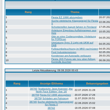
Rang
Thema
1
Fiesta EZ 1996 abzugeben
20.07.20
Suche elektrische Klappspiegel für Fiesta
2
22.06.20
V
3
Schotterreifen kaputt fahren in Finnland
17.05.20
Anleitung Eigenbau Auffahrrampen aus
4
10.05.20
Holz
Gibt es eine Codierungsliste / Anleitung
5
04.05.20
für FORScan
Umrüstung Sync 3 Light mit UKW auf
6
04.05.20
DAB
7
Fußraumbeleuchtung im MK8 nachrüsten
04.05.20
8
Ford Industriemotoren
02.05.20
9
Kondensor am Autoradio verbauen
28.03.20
Fiesta JAS Futura wie neu aber Airbag-
10
06.09.20
Kontrolle leuchtet
Letzte Aktualisierung: 09.08.2026 00:43
Rang
Anzeige ID/thema
Bekanntgegeben
38760
Testbericht: Jeep Avenger „the
1
22.07.2026 21:28
North Face Edition“ 4xe ‘26
2
38759
Fiesta EZ 1996 abzugeben
20.07.2026 17:26
3
38758
Schäden am Fahrzeug
11.07.2026 20:51
38746
Suche elektrische Klappspiegel
4
22.06.2026 15:02
für Fiesta V
5
38742
18.05.2026 07:08