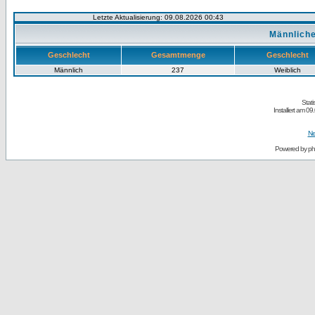
Letzte Aktualisierung: 09.08.2026 00:43
Männliche
Geschlecht
Gesamtmenge
Geschlecht
Männlich
237
Weiblich
Stati
Installiert am 
Ne
Powered by
p