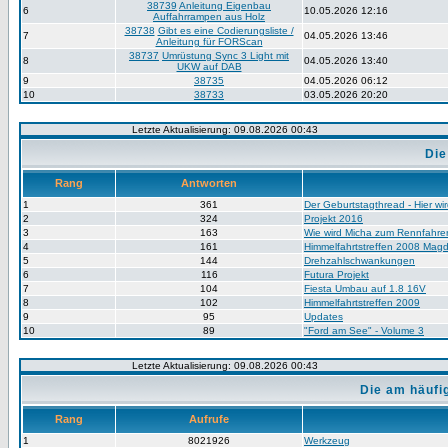
38739
Anleitung Eigenbau
6
10.05.2026 12:16
Auffahrrampen aus Holz
38738
Gibt es eine Codierungsliste /
7
04.05.2026 13:46
Anleitung für FORScan
38737
Umrüstung Sync 3 Light mit
8
04.05.2026 13:40
UKW auf DAB
9
38735
04.05.2026 06:12
10
38733
03.05.2026 20:20
Letzte Aktualisierung: 09.08.2026 00:43
Die
Rang
Antworten
1
361
Der Geburtstagthread - Hier wir
2
324
Projekt 2016
3
163
Wie wird Micha zum Rennfahre
4
161
Himmelfahrtstreffen 2008 Mag
5
144
Drehzahlschwankungen
6
116
Futura Projekt
7
104
Fiesta Umbau auf 1.8 16V
8
102
Himmelfahrtstreffen 2009
9
95
Updates
10
89
"Ford am See" - Volume 3
Letzte Aktualisierung: 09.08.2026 00:43
Die am häufi
Rang
Aufrufe
1
8021926
Werkzeug