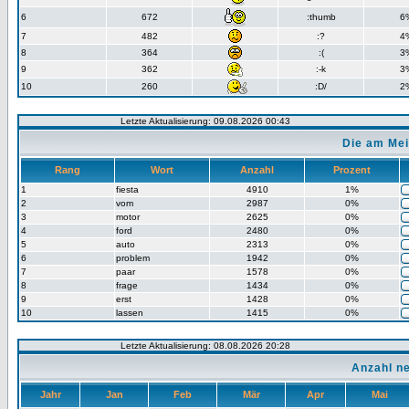
6
672
:thumb
6
7
482
:?
4
8
364
:(
3
9
362
:-k
3
10
260
:D/
2
Letzte Aktualisierung: 09.08.2026 00:43
Die am Mei
Rang
Wort
Anzahl
Prozent
1
fiesta
4910
1%
2
vom
2987
0%
3
motor
2625
0%
4
ford
2480
0%
5
auto
2313
0%
6
problem
1942
0%
7
paar
1578
0%
8
frage
1434
0%
9
erst
1428
0%
10
lassen
1415
0%
Letzte Aktualisierung: 08.08.2026 20:28
Anzahl n
Jahr
Jan
Feb
Mär
Apr
Mai