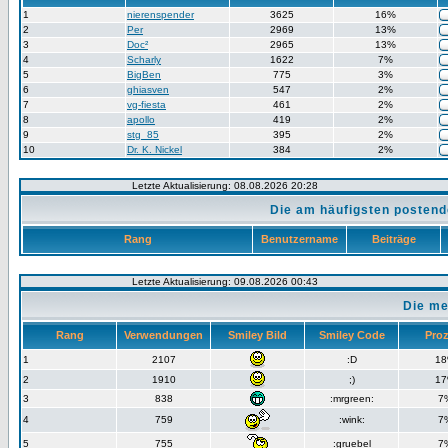
1
nierenspender
3625
16%
2
Per
2969
13%
3
Doc²
2965
13%
4
Scharly
1622
7%
5
BigBen
775
3%
6
ghiasven
547
2%
7
vg-fiesta
461
2%
8
apollo
419
2%
9
stg_85
395
2%
10
Dr. K. Nickel
384
2%
Letzte Aktualisierung: 08.08.2026 20:28
Die am häufigsten postend
Rang
Benutzername
Beiträge
Letzte Aktualisierung: 09.08.2026 00:43
Die me
Rang
Verwendungen
Smiley Bild
Smiley Code
Pro
1
2107
:D
1
2
1910
;)
1
3
838
:mrgreen:
7
4
759
:wink:
7
5
755
:gruebel
7