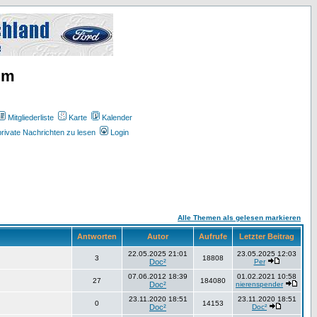
um
Mitgliederliste
Karte
Kalender
rivate Nachrichten zu lesen
Login
Alle Themen als gelesen markieren
Antworten
Autor
Aufrufe
Letzter Beitrag
22.05.2025 21:01
23.05.2025 12:03
3
18808
Doc²
Per
07.06.2012 18:39
01.02.2021 10:58
27
184080
Doc²
nierenspender
23.11.2020 18:51
23.11.2020 18:51
0
14153
Doc²
Doc²