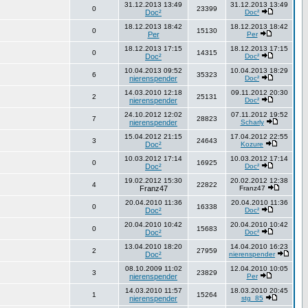
31.12.2013 13:49
31.12.2013 13:49
0
23399
Doc²
Doc²
18.12.2013 18:42
18.12.2013 18:42
0
15130
Per
Per
18.12.2013 17:15
18.12.2013 17:15
0
14315
Doc²
Doc²
10.04.2013 09:52
10.04.2013 18:29
6
35323
nierenspender
Doc²
14.03.2010 12:18
09.11.2012 20:30
2
25131
nierenspender
Doc²
24.10.2012 12:02
07.11.2012 19:52
7
28823
nierenspender
Scharly
15.04.2012 21:15
17.04.2012 22:55
3
24643
Doc²
Kozure
10.03.2012 17:14
10.03.2012 17:14
0
16925
Doc²
Doc²
19.02.2012 15:30
20.02.2012 12:38
4
22822
Franz47
Franz47
20.04.2010 11:36
20.04.2010 11:36
0
16338
Doc²
Doc²
20.04.2010 10:42
20.04.2010 10:42
0
15683
Doc²
Doc²
13.04.2010 18:20
14.04.2010 16:23
2
27959
Doc²
nierenspender
08.10.2009 11:02
12.04.2010 10:05
3
23829
nierenspender
Per
14.03.2010 11:57
18.03.2010 20:45
1
15264
nierenspender
stg_85