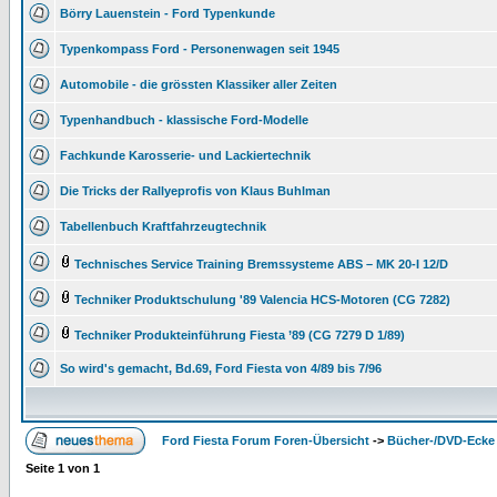
Börry Lauenstein - Ford Typenkunde
Typenkompass Ford - Personenwagen seit 1945
Automobile - die grössten Klassiker aller Zeiten
Typenhandbuch - klassische Ford-Modelle
Fachkunde Karosserie- und Lackiertechnik
Die Tricks der Rallyeprofis von Klaus Buhlman
Tabellenbuch Kraftfahrzeugtechnik
Technisches Service Training Bremssysteme ABS – MK 20-I 12/D
Techniker Produktschulung '89 Valencia HCS-Motoren (CG 7282)
Techniker Produkteinführung Fiesta ’89 (CG 7279 D 1/89)
So wird's gemacht, Bd.69, Ford Fiesta von 4/89 bis 7/96
Ford Fiesta Forum Foren-Übersicht
->
Bücher-/DVD-Ecke
Seite
1
von
1