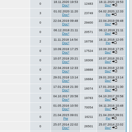
18.11.2020 19:53
18.11.2020 19:53
0
12483
Doc²
Doc²
01.02.2020 11:20
04.02.2020 12:33
3
23749
Doc²
Per
22.04.2019 09:48
22.04.2019 09:48
0
29400
Doc²
Doc²
06.12.2018 21:11
06.12.2018 21:11
0
20571
Doc²
Doc²
11.11.2018 14:54
16.11.2018 12:05
2
16758
Doc²
Per
10.09.2018 17:25
10.09.2018 17:25
0
17524
Doc²
Doc²
10.07.2018 20:21
10.07.2018 20:21
0
18308
Doc²
Doc²
22.04.2018 12:33
22.04.2018 12:33
0
19888
Doc²
Doc²
29.01.2018 13:14
29.01.2018 13:14
0
16684
Doc²
Doc²
17.01.2018 21:30
17.01.2018 21:30
0
16074
Doc²
Doc²
04.10.2017 20:58
04.10.2017 20:58
0
19783
Doc²
Doc²
01.05.2016 10:50
04.11.2016 10:48
3
70054
Doc²
Doc²
21.04.2015 09:01
21.04.2015 09:01
0
16211
Per
Per
25.07.2014 22:02
25.07.2014 22:02
0
26501
Doc²
Doc²