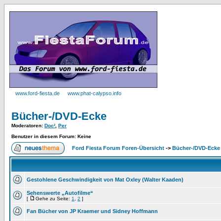
www.ford-fiesta.de
www.phat-calypso.info
Bücher-/DVD-Ecke
Moderatoren
:
Doc²
,
Per
Benutzer in diesem Forum: Keine
Ford Fiesta Forum Foren-Übersicht
->
Bücher-/DVD-Ecke
Gestohlene Geschwindigkeit von Mat Oxley (Walter Kaaden)
Sehenswerte „Autofilme“
[
Gehe zu Seite:
1
,
2
]
Fan Bücher von JP Kraemer und Sidney Hoffmann