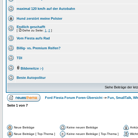
maximal 120 km/h auf der Autobahn
Hund zerstört meine Polster
Endlich geschafft
[
Gehe zu Seite:
1
,
2
]
Vom Fiesta aufs Rad
Billig- vs. Premium Reifen?
TDI
Bilderwitze :-)
Beste Autopolitur
Siehe Beiträge der let
Ford Fiesta Forum Foren-Übersicht
->
Fun, SmallTalk, W
Seite
1
von
7
Neue Beiträge
Keine neuen Beiträge
Ankü
Neue Beiträge [ Top-Thema ]
Keine neuen Beiträge [ Top-Thema ]
Wicht