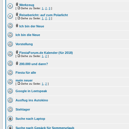
Werkzeug
[
Gehe zu Seite:
1
,
2
,
3
]
Reisebericht: auf zum Polarlicht
[
Gehe zu Seite:
1
,
2
,
3
]
Ich bin der Neue
Ich bin die Neue
Vorstellung
FiestaForum.de Kalender (für 2018)
[
Gehe zu Seite:
1
,
2
]
200.000 und dann?
Fiesta für alle
mein neuer
[
Gehe zu Seite:
1
,
2
]
Google in Leetspeak
Ausflug ins Autokino
Stehlager
Suche nach Laptop
Suche nach Gepäck für Sommerurlaub