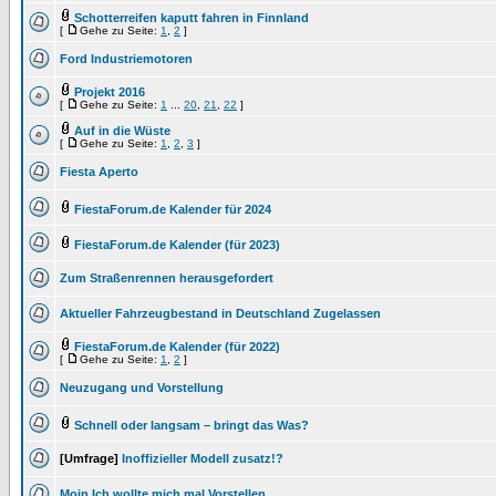
Schotterreifen kaputt fahren in Finnland
[
Gehe zu Seite:
1
,
2
]
Ford Industriemotoren
Projekt 2016
[
Gehe zu Seite:
1
...
20
,
21
,
22
]
Auf in die Wüste
[
Gehe zu Seite:
1
,
2
,
3
]
Fiesta Aperto
FiestaForum.de Kalender für 2024
FiestaForum.de Kalender (für 2023)
Zum Straßenrennen herausgefordert
Aktueller Fahrzeugbestand in Deutschland Zugelassen
FiestaForum.de Kalender (für 2022)
[
Gehe zu Seite:
1
,
2
]
Neuzugang und Vorstellung
Schnell oder langsam – bringt das Was?
[Umfrage]
Inoffizieller Modell zusatz!?
Moin Ich wollte mich mal Vorstellen