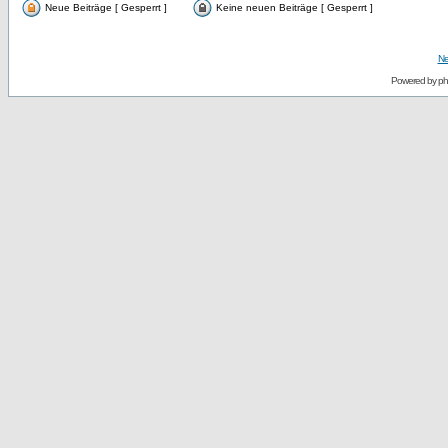
Neue Beiträge [ Gesperrt ]
Keine neuen Beiträge [ Gesperrt ]
Ne
Powered by
p