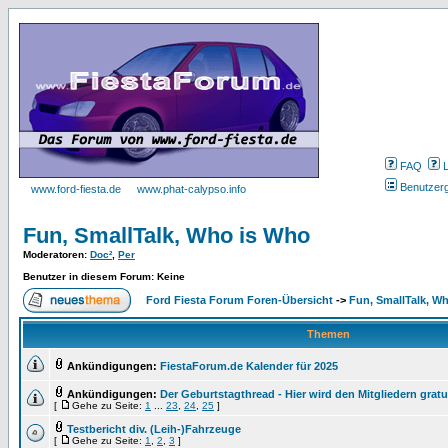
FAQ
Benutzer
www.ford-fiesta.de
www.phat-calypso.info
Fun, SmallTalk, Who is Who
Moderatoren
:
Doc²
,
Per
Benutzer in diesem Forum: Keine
Ford Fiesta Forum Foren-Übersicht
->
Fun, SmallTalk, W
Themen
Ankündigungen:
FiestaForum.de Kalender für 2025
Ankündigungen:
Der Geburtstagthread - Hier wird den Mitgliedern gratul
[
Gehe zu Seite:
1
...
23
,
24
,
25
]
Testbericht div. (Leih-)Fahrzeuge
[
Gehe zu Seite:
1
,
2
,
3
]