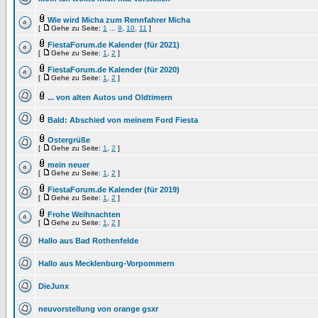
Wie wird Micha zum Rennfahrer Micha
[
Gehe zu Seite:
1
...
9
,
10
,
11
]
FiestaForum.de Kalender (für 2021)
[
Gehe zu Seite:
1
,
2
]
FiestaForum.de Kalender (für 2020)
[
Gehe zu Seite:
1
,
2
]
... von alten Autos und Oldtimern
Bald: Abschied von meinem Ford Fiesta
Ostergrüße
[
Gehe zu Seite:
1
,
2
]
mein neuer
[
Gehe zu Seite:
1
,
2
]
FiestaForum.de Kalender (für 2019)
[
Gehe zu Seite:
1
,
2
]
Frohe Weihnachten
[
Gehe zu Seite:
1
,
2
]
Hallo aus Bad Rothenfelde
Hallo aus Mecklenburg-Vorpommern
DieJunx
neuvorstellung von orange gsxr