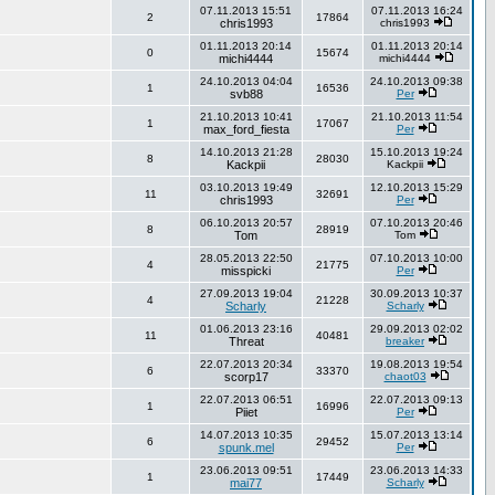
07.11.2013 15:51
07.11.2013 16:24
2
17864
chris1993
chris1993
01.11.2013 20:14
01.11.2013 20:14
0
15674
michi4444
michi4444
24.10.2013 04:04
24.10.2013 09:38
1
16536
svb88
Per
21.10.2013 10:41
21.10.2013 11:54
1
17067
max_ford_fiesta
Per
14.10.2013 21:28
15.10.2013 19:24
8
28030
Kackpii
Kackpii
03.10.2013 19:49
12.10.2013 15:29
11
32691
chris1993
Per
06.10.2013 20:57
07.10.2013 20:46
8
28919
Tom
Tom
28.05.2013 22:50
07.10.2013 10:00
4
21775
misspicki
Per
27.09.2013 19:04
30.09.2013 10:37
4
21228
Scharly
Scharly
01.06.2013 23:16
29.09.2013 02:02
11
40481
Threat
breaker
22.07.2013 20:34
19.08.2013 19:54
6
33370
scorp17
chaot03
22.07.2013 06:51
22.07.2013 09:13
1
16996
Piiet
Per
14.07.2013 10:35
15.07.2013 13:14
6
29452
spunk.mel
Per
23.06.2013 09:51
23.06.2013 14:33
1
17449
mai77
Scharly