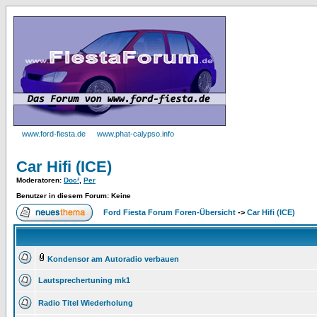
www.ford-fiesta.de
www.phat-calypso.info
Car Hifi (ICE)
Moderatoren
:
Doc²
,
Per
Benutzer in diesem Forum: Keine
Ford Fiesta Forum Foren-Übersicht
->
Car Hifi (ICE)
Kondensor am Autoradio verbauen
Lautsprechertuning mk1
Radio Titel Wiederholung