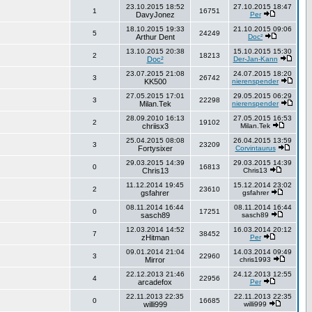
23.10.2015 18:52
27.10.2015 18:47
1
16751
DavyJonez
Per
18.10.2015 19:33
21.10.2015 09:06
5
24249
Arthur Dent
Doc²
13.10.2015 20:38
15.10.2015 15:30
2
18213
Doc²
Der-Jan-Kann
23.07.2015 21:08
24.07.2015 18:20
3
26742
KK500
nierenspender
27.05.2015 17:01
29.05.2015 06:29
3
22298
Milan.Tek
nierenspender
28.09.2010 16:13
27.05.2015 16:53
2
19102
chriisx3
Milan.Tek
25.04.2015 08:08
26.04.2015 13:59
3
23209
Fortysixer
Corvintaurus
29.03.2015 14:39
29.03.2015 14:39
0
16813
Chris13
Chris13
11.12.2014 19:45
15.12.2014 23:02
2
23610
gsfahrer
gsfahrer
08.11.2014 16:44
08.11.2014 16:44
0
17251
sasch89
sasch89
12.03.2014 14:52
16.03.2014 20:12
7
38452
zHitman
Per
09.01.2014 21:04
14.03.2014 09:49
3
22960
Mirror
chris1993
22.12.2013 21:46
24.12.2013 12:55
4
22956
arcadefox
Per
22.11.2013 22:35
22.11.2013 22:35
0
16685
willi999
willi999