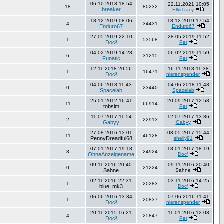
06.10.2013 18:54
22.11.2021 10:05
18
80232
breaker
EllisTracy
18.12.2019 08:06
18.12.2019 17:54
4
34431
Enduro67
Enduro67
27.05.2019 22:10
28.05.2019 11:52
1
53568
Doc²
Per
04.02.2019 14:28
06.02.2019 11:59
6
31215
Funatic
Per
12.11.2018 20:56
16.11.2018 11:38
1
16471
Doc²
nierenspender
04.06.2018 11:43
04.06.2018 11:43
0
23440
Spacelab
Spacelab
25.01.2012 16:41
20.09.2017 12:53
11
66914
tobsim
Per
11.07.2017 11:54
12.07.2017 13:36
2
22913
Gabyy
Gabyy
27.08.2016 13:01
08.05.2017 15:44
11
46128
PennyDreadful68
shelly91
07.01.2017 19:18
18.01.2017 18:19
3
24924
OhneAnzeigename
Doc²
09.11.2016 20:40
09.11.2016 20:40
0
21224
Sahne
Sahne
02.11.2016 22:31
03.11.2016 14:25
1
20283
blue_mk3
Doc²
06.06.2016 13:34
07.06.2016 11:41
1
20837
Doc²
nierenspender
20.11.2015 16:21
11.01.2016 12:03
4
25847
Doc²
Per