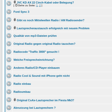
JVC KD AX 22 Cinch-Kabel oder Belegung?
[
Gehe zu Seite:
1
,
2
]
Ford Sync 3
Gibt es noch Mittelwellen Radio / AM Radiosender?
Lautsprecheraustausch erfolgreich mit neuem Problem
Qualität von mp3-Dateien prüfen
Original Radio gegen original Radio tauschen?
Radiocode "Traffic 3000" gesucht !
Welche Freisprecheinrichtung?
Anderes Radio/CD-Player einbauen
Radio Cool & Sound mit iPhone geht nicht
Radio einbau
Radioumbau
Original CoAx-Lautsprecher im Fiesta Mk3?
Abnutzung bei Lautsprechern ?