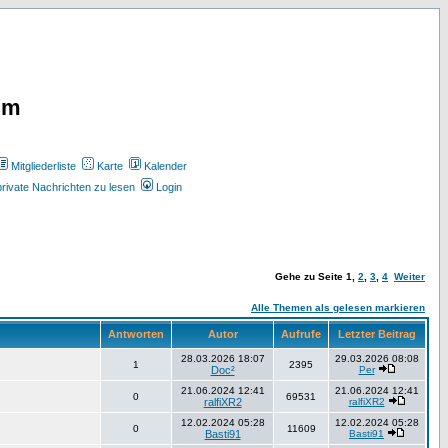
um
Mitgliederliste
Karte
Kalender
rivate Nachrichten zu lesen
Login
Gehe zu Seite
1
,
2
,
3
,
4
Weiter
Alle Themen als gelesen markieren
Antworten
Autor
Aufrufe
Letzter Beitrag
28.03.2026 18:07
29.03.2026 08:08
1
2395
Doc²
Per
21.06.2024 12:41
21.06.2024 12:41
0
69531
ralfiXR2
ralfiXR2
12.02.2024 05:28
12.02.2024 05:28
0
11609
Basti91
Basti91