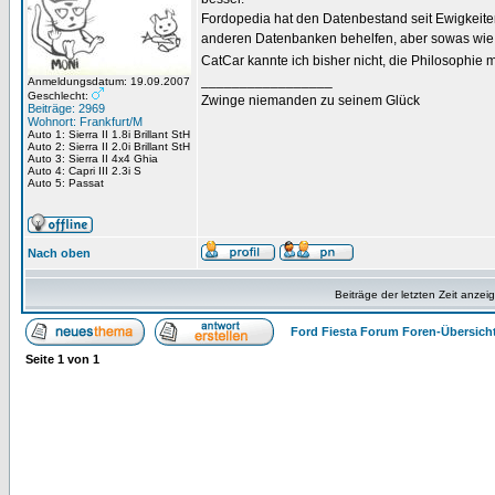
Fordopedia hat den Datenbestand seit Ewigkeiten
anderen Datenbanken behelfen, aber sowas wie 
CatCar kannte ich bisher nicht, die Philosophie 
_________________
Anmeldungsdatum: 19.09.2007
Geschlecht:
Zwinge niemanden zu seinem Glück
Beiträge: 2969
Wohnort: Frankfurt/M
Auto 1: Sierra II 1.8i Brillant StH
Auto 2: Sierra II 2.0i Brillant StH
Auto 3: Sierra II 4x4 Ghia
Auto 4: Capri III 2.3i S
Auto 5: Passat
Nach oben
Beiträge der letzten Zeit anzei
Ford Fiesta Forum Foren-Übersich
Seite
1
von
1