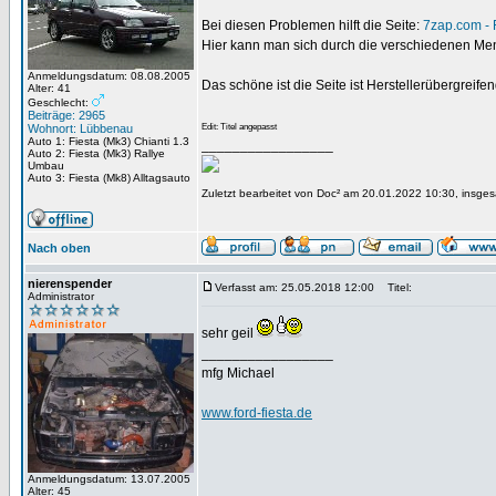
Bei diesen Problemen hilft die Seite:
7zap.com - 
Hier kann man sich durch die verschiedenen Men
Anmeldungsdatum: 08.08.2005
Das schöne ist die Seite ist Herstellerübergreife
Alter: 41
Geschlecht:
Beiträge: 2965
Wohnort: Lübbenau
Edit: Titel angepasst
Auto 1: Fiesta (Mk3) Chianti 1.3
_________________
Auto 2: Fiesta (Mk3) Rallye
Umbau
Auto 3: Fiesta (Mk8) Alltagsauto
Zuletzt bearbeitet von Doc² am 20.01.2022 10:30, insges
Nach oben
nierenspender
Verfasst am: 25.05.2018 12:00
Titel:
Administrator
sehr geil
_________________
mfg Michael
www.ford-fiesta.de
Anmeldungsdatum: 13.07.2005
Alter: 45