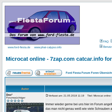
FAQ
Benutz
www.ford-fiesta.de
www.phat-calypso.info
Microcat online - 7zap.com catcar.info fo
Ford Fiesta Forum Foren-Übersich
Autor
Doc²
Verfasst am: 21.05.2018 11:19
Titel: Microcat online 
Forumssüchtiger
Immer wieder gerne bei uns hier im Forum angef
das man nicht genau weiß wie viele Schrauben a