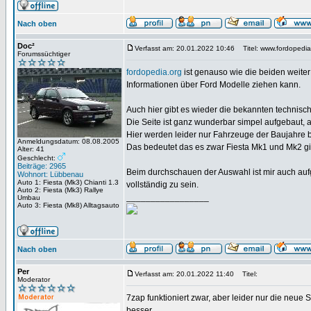
Nach oben
Doc²
Verfasst am: 20.01.2022 10:46
Titel: www.fordopedia
Forumssüchtiger
fordopedia.org
ist genauso wie die beiden weite
Informationen über Ford Modelle ziehen kann.
Auch hier gibt es wieder die bekannten technisch
Die Seite ist ganz wunderbar simpel aufgebaut, a
Hier werden leider nur Fahrzeuge der Baujahre bis
Anmeldungsdatum: 08.08.2005
Das bedeutet das es zwar Fiesta Mk1 und Mk2 gib
Alter: 41
Geschlecht:
Beiträge: 2965
Beim durchschauen der Auswahl ist mir auch auf
Wohnort: Lübbenau
Auto 1: Fiesta (Mk3) Chianti 1.3
vollständig zu sein.
Auto 2: Fiesta (Mk3) Rallye
_________________
Umbau
Auto 3: Fiesta (Mk8) Alltagsauto
Nach oben
Per
Verfasst am: 20.01.2022 11:40
Titel:
Moderator
7zap funktioniert zwar, aber leider nur die neue
besser.