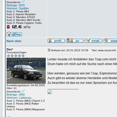
Geschlecht:
Beiträge: 3625
Wohnort: Stadtilm
Auto 1: Fiesta Mk1
Auto 2: Aperto Roadster
Auto 3: Mondeo ST220
Auto 4: Mondeo Mk3 Kombi
Auto 5: Fiesta Calypso Turbo
Nach oben
Doc²
Verfasst am: 20.01.2022 10:36
Titel: www.catcar.info
Forumssüchtiger
Leider musste ich feststellen das 7zap.com nicht
Drum habe ich mich auf die Suche nach einer Al
Hier werden, genauso wie bei 7zap, Explosionszei
Auch gibt es wieder diverse Hersteller und Model
Zu beachten ist das es nur zwei Sprachen zur Au
Anmeldungsdatum: 08.08.2005
_________________
Alter: 41
Geschlecht:
Beiträge: 2965
Wohnort: Lübbenau
Auto 1: Fiesta (Mk3) Chianti 1.3
Auto 2: Fiesta (Mk3) Rallye
Umbau
Auto 3: Fiesta (Mk8) Alltagsauto