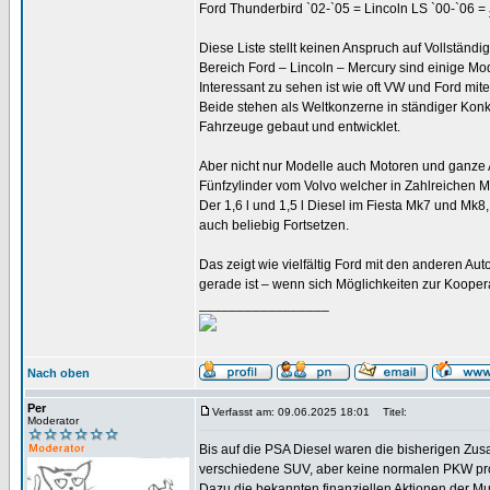
Ford Thunderbird `02-`05 = Lincoln LS `00-`06 =
Diese Liste stellt keinen Anspruch auf Vollständi
Bereich Ford – Lincoln – Mercury sind einige Mo
Interessant zu sehen ist wie oft VW und Ford m
Beide stehen als Weltkonzerne in ständiger Kon
Fahrzeuge gebaut und entwicklet.
Aber nicht nur Modelle auch Motoren und ganze A
Fünfzylinder vom Volvo welcher in Zahlreichen 
Der 1,6 l und 1,5 l Diesel im Fiesta Mk7 und M
auch beliebig Fortsetzen.
Das zeigt wie vielfältig Ford mit den anderen A
gerade ist – wenn sich Möglichkeiten zur Koope
_________________
Nach oben
Per
Verfasst am: 09.06.2025 18:01
Titel:
Moderator
Bis auf die PSA Diesel waren die bisherigen Z
verschiedene SUV, aber keine normalen PKW produ
Dazu die bekannten finanziellen Aktionen der Mutt