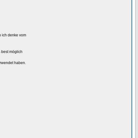
n ich denke vom
 best möglich
erwendet haben.