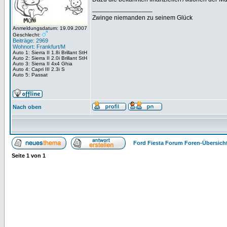
_________________
Zwinge niemanden zu seinem Glück
Anmeldungsdatum: 19.09.2007
Geschlecht:
Beiträge: 2969
Wohnort: Frankfurt/M
Auto 1: Sierra II 1.8i Brillant StH
Auto 2: Sierra II 2.0i Brillant StH
Auto 3: Sierra II 4x4 Ghia
Auto 4: Capri III 2.3i S
Auto 5: Passat
Nach oben
Ford Fiesta Forum Foren-Übersich
Seite
1
von
1