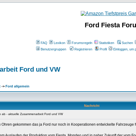
Ford Fiesta For
FAQ
Lexikon
Forumsregeln
Statistiken
Suchen
Benutzergruppen
Registrieren
Profil
Einloggen, um p
narbeit Ford und VW
t
->
Ford allgemein
Nachricht
ch ab - aktuelle Zusammenarbeit Ford und VW
 zu Ohren gekommen das ja Ford nur noch in Kooperationen entwickelte Fahrzeuge fe
dem Auslaufen der Produktion vom Fiesta, Mondeo und in naher Zukunft der vom Fo