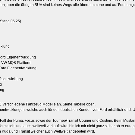
en, aber die übrigen SUV sind keines Wegs alle übernommene und auf Ford umg
(Stand 06.25)
cklung
 Ford Eigenentwicklung
= VW MQB Plattform
Ford Eigenentwicklung
tsentwicklung
ng
ung
z 13 Verschiedene Fahrzeug Modelle an. Siehe Tabelle oben.
ntwicklungen, welche auch für den deutschen Kunden von Ford erhältlich sind. 
 Fall der Puma, Focus sowie der Tourneo/Transit Courier und Custom. Beim Must
orm steht und auch weltweit verkauft wird, bin ich mir nicht ganz sicher ob er europ
m Kuga und Transit welcher auch Weltweit angeboten wird.