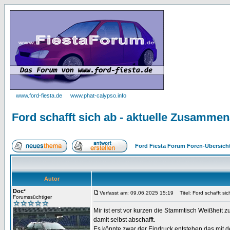
www.ford-fiesta.de
www.phat-calypso.info
Ford schafft sich ab - aktuelle Zusamme
Ford Fiesta Forum Foren-Übersich
Autor
Doc²
Verfasst am: 09.06.2025 15:19
Titel: Ford schafft si
Forumssüchtiger
Mir ist erst vor kurzen die Stammtisch Weißheit
damit selbst abschafft.
Es könnte zwar der Eindruck entstehen das mit 