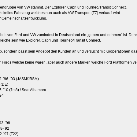
engruppe von VW stammt. Der Explorer, Capri und Tourneo/Transit Connect.
wickeltes Fahrzeug welches nun auch als VW Transport (T7) verkauft wird.
W Gemeinschaftsentwicklung.
rbeit von Ford und VW zumindest in Deutschland ein „geben und nehmen“ ist. Den
leiche sein wie Explorer, Capri und Tourneo/Transit Connect.
ab, sondern passt sein Angebot den Kunden an und versucht mit Kooperationen das
r Fords welche keine waren, aber auch andere Marken welche Ford Plattformen v
21 `96-`03 (JASM/JBSM)
 (DE)
-`10 (7m8) / Seat Alhambra
`94
93-`98
88-`92
2-`97 (T22)