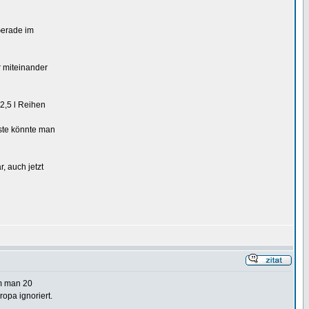
 Gerade im
r miteinander
2,5 l Reihen
iste könnte man
, auch jetzt
um man 20
opa ignoriert.