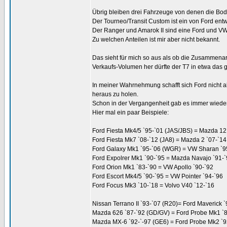
Übrig bleiben drei Fahrzeuge von denen die Bod
Der Tourneo/Transit Custom ist ein von Ford ent
Der Ranger und Amarok II sind eine Ford und V
Zu welchen Anteilen ist mir aber nicht bekannt.
Das sieht für mich so aus als ob die Zusammena
Verkaufs-Volumen her dürfte der T7 in etwa das g
In meiner Wahrnehmung schafft sich Ford nicht 
heraus zu holen.
Schon in der Vergangenheit gab es immer wiede
Hier mal ein paar Beispiele:
Ford Fiesta Mk4/5 `95-`01 (JAS/JBS) = Mazda 1
Ford Fiesta Mk7 `08-`12 (JA8) = Mazda 2 `07-`14
Ford Galaxy Mk1 `95-`06 (WGR) = VW Sharan `95
Ford Expolrer Mk1 `90-`95 = Mazda Navajo `91-
Ford Orion Mk1 `83-`90 = VW Apollo `90-`92
Ford Escort Mk4/5 `90-`95 = VW Pointer `94-`96
Ford Focus Mk3 `10-`18 = Volvo V40 `12-`16
Nissan Terrano II `93-`07 (R20)= Ford Maverick `
Mazda 626 `87-`92 (GD/GV) = Ford Probe Mk1 `
Mazda MX-6 `92-`-97 (GE6) = Ford Probe Mk2 `9