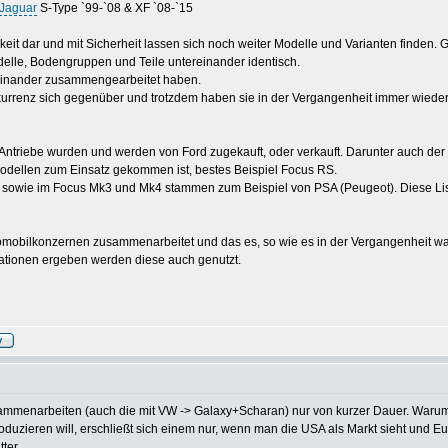
Jaguar
S-Type `99-`08 & XF `08-`15
gkeit dar und mit Sicherheit lassen sich noch weiter Modelle und Varianten finden.
delle, Bodengruppen und Teile untereinander identisch.
iteinander zusammengearbeitet haben.
kurrenz sich gegenüber und trotzdem haben sie in der Vergangenheit immer wiede
ntriebe wurden und werden von Ford zugekauft, oder verkauft. Darunter auch der 
Modellen zum Einsatz gekommen ist, bestes Beispiel Focus RS.
k8, sowie im Focus Mk3 und Mk4 stammen zum Beispiel von PSA (Peugeot). Diese L
utomobilkonzernen zusammenarbeitet und das es, so wie es in der Vergangenheit war
rationen ergeben werden diese auch genutzt.
usammenarbeiten (auch die mit VW -> Galaxy+Scharan) nur von kurzer Dauer. War
zieren will, erschließt sich einem nur, wenn man die USA als Markt sieht und Eur
er...