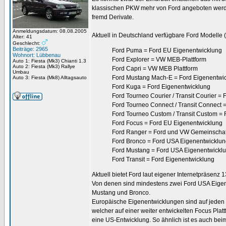
klassischen PKW mehr von Ford angeboten werd
fremd Derivate.
Anmeldungsdatum: 08.08.2005
Aktuell in Deutschland verfügbare Ford Modelle 
Alter: 41
Geschlecht:
Beiträge: 2965
Ford Puma = Ford EU Eigenentwicklung
Wohnort: Lübbenau
Ford Explorer = VW MEB-Plattform
Auto 1: Fiesta (Mk3) Chianti 1.3
Auto 2: Fiesta (Mk3) Rallye
Ford Capri = VW MEB Plattform
Umbau
Ford Mustang Mach-E = Ford Eigenentwi
Auto 3: Fiesta (Mk8) Alltagsauto
Ford Kuga = Ford Eigenentwicklung
Ford Tourneo Courier / Transit Courier =
Ford Tourneo Connect / Transit Connect 
Ford Tourneo Custom / Transit Custom = 
Ford Focus = Ford EU Eigenentwicklung
Ford Ranger = Ford und VW Gemeinschaf
Ford Bronco = Ford USA Eigenentwicklu
Ford Mustang = Ford USA Eigenentwickl
Ford Transit = Ford Eigenentwicklung
Aktuell bietet Ford laut eigener Internetpräsen
Von denen sind mindestens zwei Ford USA Eigene
Mustang und Bronco.
Europäische Eigenentwicklungen sind auf jeden
welcher auf einer weiter entwickelten Focus Plattf
eine US-Entwicklung. So ähnlich ist es auch bei