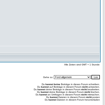
Alle Zeiten sind GMT + 1 Stunde
Gehe zu:
Du
kannst keine
Beiträge in dieses Forum schreiben.
Du
kannst
auf Beiträge in diesem Forum
nicht
antworten.
Du
kannst
deine Beiträge in diesem Forum
nicht
bearbeiten.
Du
kannst
deine Beiträge in diesem Forum
nicht
löschen.
Du
kannst
an Umfragen in diesem Forum
nicht
mitmachen.
Du
kannst
Dateien in diesem Forum
nicht
posten
Du
kannst
Dateien in diesem Forum herunterladen