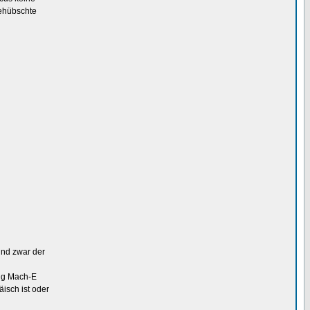
ehübschte
Und zwar der
ang Mach-E
äisch ist oder