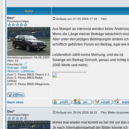
Autor
Doc²
Verfasst am: 07.05.2009 17:16
Titel:
Forumssüchtiger
Aus Mangel an interesse werden keine Änderu
Wenn die Länge meiner Beiträge tatsächlich no
Aber unter den jetzigen Bedingungen ändere ich V
schriftlich geführten Forum ein Beitrag, egal wie
Letztendlich zählt meine Meinung, und die ist:
Anmeldungsdatum: 08.08.2005
Solange ein Beitrag Sinnvoll, genau und richtig i
Alter: 41
Geschlecht:
2000 Worte und mehr).
Beiträge: 2965
_________________
Wohnort: Lübbenau
Auto 1: Fiesta (Mk3) Chianti 1.3
Auto 2: Fiesta (Mk3) Rallye
Umbau
Auto 3: Fiesta (Mk8) Alltagsauto
Nach oben
Doc²
Verfasst am: 26.04.2026 18:21
Titel: Bilder zusamm
Forumssüchtiger
Immer mal wieder mal kommt es bei mir vor das ic
Je nach Informationsgehalt der Bilder könnte ic