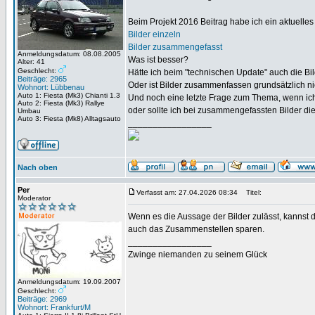
Beim Projekt 2016 Beitrag habe ich ein aktuelles 
Bilder einzeln
Bilder zusammengefasst
Anmeldungsdatum: 08.08.2005
Was ist besser?
Alter: 41
Geschlecht:
Hätte ich beim "technischen Update" auch die B
Beiträge: 2965
Oder ist Bilder zusammenfassen grundsätzlich ni
Wohnort: Lübbenau
Auto 1: Fiesta (Mk3) Chianti 1.3
Und noch eine letzte Frage zum Thema, wenn ich
Auto 2: Fiesta (Mk3) Rallye
oder sollte ich bei zusammengefassten Bilder die
Umbau
Auto 3: Fiesta (Mk8) Alltagsauto
_________________
Nach oben
Per
Verfasst am: 27.04.2026 08:34
Titel:
Moderator
Wenn es die Aussage der Bilder zulässt, kannst du
auch das Zusammenstellen sparen.
_________________
Zwinge niemanden zu seinem Glück
Anmeldungsdatum: 19.09.2007
Geschlecht:
Beiträge: 2969
Wohnort: Frankfurt/M