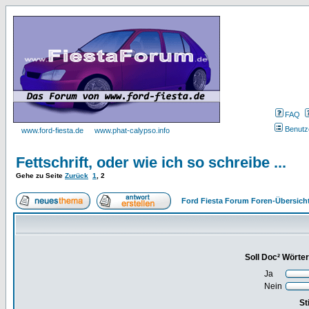
FAQ
Benutz
www.ford-fiesta.de
www.phat-calypso.info
Fettschrift, oder wie ich so schreibe ...
Gehe zu Seite
Zurück
1
,
2
Ford Fiesta Forum Foren-Übersich
Soll Doc² Wörter
Ja
Nein
St