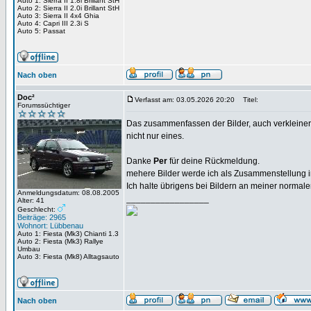
Auto 1: Sierra II 1.8i Brillant StH
Auto 2: Sierra II 2.0i Brillant StH
Auto 3: Sierra II 4x4 Ghia
Auto 4: Capri III 2.3i S
Auto 5: Passat
Nach oben
Doc²
Verfasst am: 03.05.2026 20:20
Titel:
Forumssüchtiger
Das zusammenfassen der Bilder, auch verkleinert,
nicht nur eines.
Danke
Per
für deine Rückmeldung.
mehere Bilder werde ich als Zusammenstellung in
Ich halte übrigens bei Bildern an meiner normale
Anmeldungsdatum: 08.08.2005
_________________
Alter: 41
Geschlecht:
Beiträge: 2965
Wohnort: Lübbenau
Auto 1: Fiesta (Mk3) Chianti 1.3
Auto 2: Fiesta (Mk3) Rallye
Umbau
Auto 3: Fiesta (Mk8) Alltagsauto
Nach oben