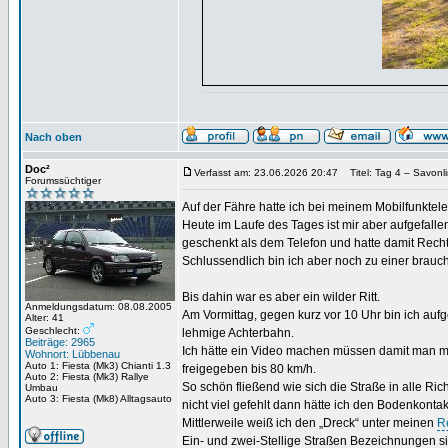
Nach oben
Doc²
Verfasst am: 23.06.2026 20:47
Titel: Tag 4 – Savonl
Forumssüchtiger
Auf der Fähre hatte ich bei meinem Mobilfunktele
Heute im Laufe des Tages ist mir aber aufgefalle
geschenkt als dem Telefon und hatte damit Recht
Schlussendlich bin ich aber noch zu einer brauc
Bis dahin war es aber ein wilder Ritt.
Anmeldungsdatum: 08.08.2005
Am Vormittag, gegen kurz vor 10 Uhr bin ich aufg
Alter: 41
Geschlecht:
lehmige Achterbahn.
Beiträge: 2965
Ich hätte ein Video machen müssen damit man mir 
Wohnort: Lübbenau
Auto 1: Fiesta (Mk3) Chianti 1.3
freigegeben bis 80 km/h.
Auto 2: Fiesta (Mk3) Rallye
So schön fließend wie sich die Straße in alle R
Umbau
Auto 3: Fiesta (Mk8) Alltagsauto
nicht viel gefehlt dann hätte ich den Bodenkontak
Mittlerweile weiß ich den „Dreck“ unter meinen
R
Ein- und zwei-Stellige Straßen Bezeichnungen s