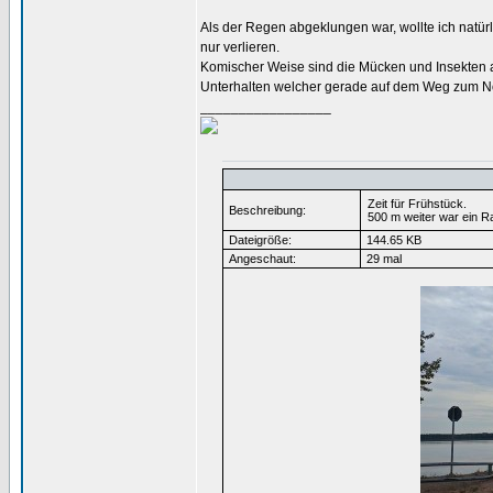
Als der Regen abgeklungen war, wollte ich natü
nur verlieren.
Komischer Weise sind die Mücken und Insekten au
Unterhalten welcher gerade auf dem Weg zum Nor
_________________
Zeit für Frühstück.
Beschreibung:
500 m weiter war ein Ra
Dateigröße:
144.65 KB
Angeschaut:
29 mal