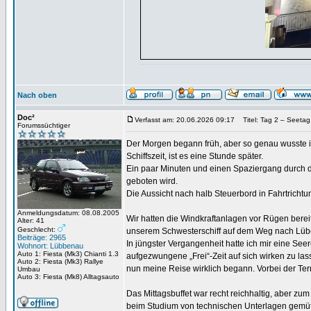
Nach oben
Doc²
Verfasst am: 20.06.2026 09:17
Titel: Tag 2 – Seetag
Forumssüchtiger
Der Morgen begann früh, aber so genau wusste ic
Schiffszeit, ist es eine Stunde später.
Ein paar Minuten und einen Spaziergang durch da
geboten wird.
Die Aussicht nach halb Steuerbord in Fahrtrichtu
Anmeldungsdatum: 08.08.2005
Wir hatten die Windkraftanlagen vor Rügen berei
Alter: 41
Geschlecht:
unserem Schwesterschiff auf dem Weg nach Lübeck
Beiträge: 2965
In jüngster Vergangenheit hatte ich mir eine Seer
Wohnort: Lübbenau
Auto 1: Fiesta (Mk3) Chianti 1.3
aufgezwungene „Frei“-Zeit auf sich wirken zu las
Auto 2: Fiesta (Mk3) Rallye
nun meine Reise wirklich begann. Vorbei der Te
Umbau
Auto 3: Fiesta (Mk8) Alltagsauto
Das Mittagsbuffet war recht reichhaltig, aber z
beim Studium von technischen Unterlagen gemütl