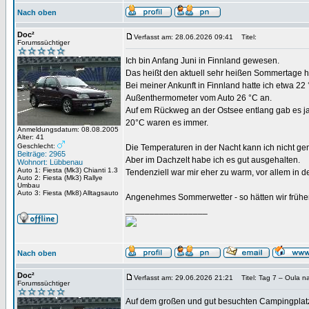
Nach oben
Doc²
Verfasst am: 28.06.2026 09:41
Titel:
Forumssüchtiger
Ich bin Anfang Juni in Finnland gewesen.
Das heißt den aktuell sehr heißen Sommertage hi
Bei meiner Ankunft in Finnland hatte ich etwa 2
Außenthermometer vom Auto 26 °C an.
Auf em Rückweg an der Ostsee entlang gab es j
20°C waren es immer.
Anmeldungsdatum: 08.08.2005
Alter: 41
Geschlecht:
Die Temperaturen in der Nacht kann ich nicht gen
Beiträge: 2965
Aber im Dachzelt habe ich es gut ausgehalten.
Wohnort: Lübbenau
Auto 1: Fiesta (Mk3) Chianti 1.3
Tendenziell war mir eher zu warm, vor allem in 
Auto 2: Fiesta (Mk3) Rallye
Umbau
Auto 3: Fiesta (Mk8) Alltagsauto
Angenehmes Sommerwetter - so hätten wir frühe
_________________
Nach oben
Doc²
Verfasst am: 29.06.2026 21:21
Titel: Tag 7 – Oula n
Forumssüchtiger
Auf dem großen und gut besuchten Campingplatz 