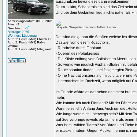
auszunutzen bevor diese dann wegkommen.
Drum ist klar, Schotterpisten sind das Ziel beim 
Und bei dem Gedanken liegt nichts näher als Fin
Anmeldungsdatum: 08.08.2005
Alter: 41
Bildquelle: Wikipedia Commons Author: Ximonic
Geschlecht:
Beiträge: 2965
Wohnort: Lübbenau
Das sind die genau die Straßen welche ich diesm
Auto 1: Fiesta (Mk3) Chianti 1.3
Das Ziel von diesem Roadtrip ist:
Auto 2: Fiesta (Mk3) Rallye
Umbau
- Rundreise durch Finnland
Auto 3: Fiesta (Mk8) Alltagsauto
- Queren des Polarkreises
- Die Küste entlang vom Bottnischen Meerbusen
- So wenig wie möglich Asphalt-Straßen zu befa
- Route spontan finden – bei festgelegten Zielre
- Ohne Navigationsgerät nur mit digitalen- und P
- Übernachten im Dachzelt, wenn möglich auf C
Im Grunde währe es das schon und mehr bräuchte
mehr:
Wie komme ich nach Finnland? Mit der Fähre vo
Wann reise ich? Anfang Juni. Auch um die „Helle
Wie lange werde ich unterwegs sein? Mit dem Ta
auf See verbringe jeweils etwas mehr als einen
Was ist mit wilden Tieren? Vor Bären und Elche 
einstecken haben. Gegen Mücken nehme ich auc