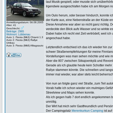
laut Musik gespielt, oder musste sich unüberhörb
Irgendwie ausgeschlafen habe ich am Morgen noch
Um Oulo herum, oder besser hindurch, konnte ich
der Karte aus, eine Nebenstraße an der Küste e
Anmeldungsdatum: 08.08.2005
Diese Annahme war aber so nicht ganz richtig. D
Alter: 41
Geschlecht:
verdeckte den Blick aufs Wasser und so wirkte e
Beiträge: 2965
Dabei habe ich recht viel Zeit vertrödelt, weil
Wohnort: Lübbenau
Auto 1: Fiesta (Mk3) Chianti 1.3
angeschaut habe.
Auto 2: Fiesta (Mk3) Rallye
Umbau
Auto 3: Fiesta (Mk8) Alltagsauto
Letztendlich entschied ich das ich wieder hin z
schwer Straßenempfehlungen für meine Finnlandre
Vorstellungen was man sehen möchte und wie m
Aber die 807 zwischen Siikajoenkylä und Revonlah
Gerade als ich glaubte heute kein Schotter mehr 
Rallye stammen könnte. Die schnellen und lang
immer mal wieder, war aber stets leicht beherr
Von nun an folgte ganz viel Straße, zum Teil auto
Vorab hatte ich schon wieder ein mulmiges Gefüh
Streetview und Maps sehen konnte.
Als ich gegen halb 7 dort endlich angekommen b
unnötig.
Der Wirt hat mich sehr Gastfreundlich und Persö
Der Campingplatz
Merenkurkun Camping
ist auf