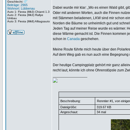
Geschlecht:
Beiträge: 2965
Dabei wurde mir klar: „Wo es einen Wald gibt, gi
Wohnort: Lübbenau
Auto 1: Fiesta (Mk3) Chianti 1.3
Oder mit anderen Worten, auch die Finnen nutz
Auto 2: Fiesta (Mk3) Rallye
mit Stämmen beladenen, LKW sind mir schon eini
Umbau
Auto 3: Fiesta (Mk8) Alltagsauto
Norden die Bäume so unheimlich gut und schnell
Jeden Tag auf meiner Reise wurde es wärmer. He
diese Wärme gemacht ist. Die Finnen kommen jed
schon in
Canada
geschehen.
Meine Route führte mich heute über den Polarkr
Auf dem Weg gab es nun auch eine Begegnung mi
Der heutige Campingplatz gehört mir ganz allein
recht laut, könnte ich ohne Ohrenstöpsle zum Zwi
_________________
Beschreibung:
Renntier #1, von einig
Dateigröße:
319.67 KB
Angeschaut:
34 mal