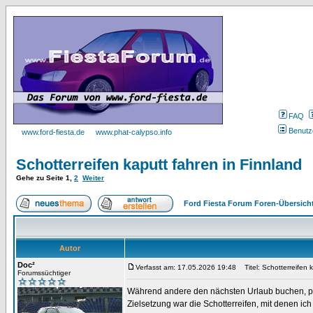
FAQ
Benutz
www.ford-fiesta.de
www.phat-calypso.info
Schotterreifen kaputt fahren in Finnland
Gehe zu Seite
1
,
2
Weiter
Ford Fiesta Forum Foren-Übersich
Autor
Doc²
Verfasst am: 17.05.2026 19:48
Titel: Schotterreifen k
Forumssüchtiger
Während andere den nächsten Urlaub buchen, pla
Zielsetzung war die Schotterreifen, mit denen ich