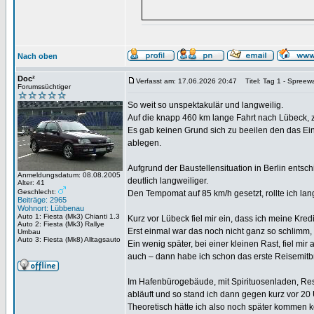
Nach oben
Doc²
Verfasst am: 17.06.2026 20:47
Titel: Tag 1 - Spreewa
Forumssüchtiger
So weit so unspektakulär und langweilig.
Auf die knapp 460 km lange Fahrt nach Lübeck, z
Es gab keinen Grund sich zu beeilen den das Eins
ablegen.
Aufgrund der Baustellensituation in Berlin entsc
Anmeldungsdatum: 08.08.2005
deutlich langweiliger.
Alter: 41
Geschlecht:
Den Tempomat auf 85 km/h gesetzt, rollte ich la
Beiträge: 2965
Wohnort: Lübbenau
Auto 1: Fiesta (Mk3) Chianti 1.3
Kurz vor Lübeck fiel mir ein, dass ich meine Kred
Auto 2: Fiesta (Mk3) Rallye
Erst einmal war das noch nicht ganz so schlimm
Umbau
Auto 3: Fiesta (Mk8) Alltagsauto
Ein wenig später, bei einer kleinen Rast, fiel mi
auch – dann habe ich schon das erste Reisemitbr
Im Hafenbürogebäude, mit Spirituosenladen, Resta
abläuft und so stand ich dann gegen kurz vor 20
Theoretisch hätte ich also noch später kommen 