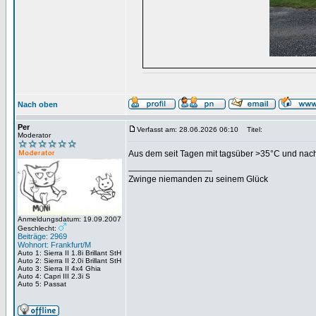
Nach oben
Per
Verfasst am: 28.06.2026 06:10
Titel:
Moderator
Aus dem seit Tagen mit tagsüber >35°C und nacht
_________________
Zwinge niemanden zu seinem Glück
Anmeldungsdatum: 19.09.2007
Geschlecht:
Beiträge: 2969
Wohnort: Frankfurt/M
Auto 1: Sierra II 1.8i Brillant StH
Auto 2: Sierra II 2.0i Brillant StH
Auto 3: Sierra II 4x4 Ghia
Auto 4: Capri III 2.3i S
Auto 5: Passat