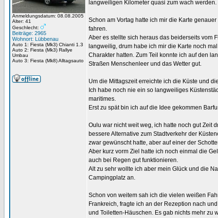
langweiligen Kilometer quasi zum wach werden.
Anmeldungsdatum: 08.08.2005
Schon am Vortag hatte ich mir die Karte genaue
Alter: 41
Geschlecht:
fahren.
Beiträge: 2965
Aber es stellte sich heraus das beiderseits vom 
Wohnort: Lübbenau
Auto 1: Fiesta (Mk3) Chianti 1.3
langweilig, drum habe ich mir die Karte noch m
Auto 2: Fiesta (Mk3) Rallye
Charakter hatten. Zum Teil konnte ich auf den l
Umbau
Auto 3: Fiesta (Mk8) Alltagsauto
Straßen Menschenleer und das Wetter gut.
Um die Mittagszeit erreichte ich die Küste und di
Ich habe noch nie ein so langweiliges Küstenstäd
maritimes.
Erst zu spät bin ich auf die Idee gekommen Barf
Oulu war nicht weit weg, ich hatte noch gut Zei
bessere Alternative zum Stadtverkehr der Küsten
zwar gewünscht hatte, aber auf einer der Schotte
Aber kurz vorm Ziel hatte ich noch einmal die Ge
auch bei Regen gut funktionieren.
Alt zu sehr wollte ich aber mein Glück und die N
Campingplatz an.
Schon von weitem sah ich die vielen weißen Fahr
Frankreich, fragte ich an der Rezeption nach un
und Toiletten-Häuschen. Es gab nichts mehr zu 