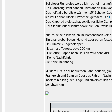
Bei dieser Rundreise werde ich noch einmal auf
Das Fahrzeug steht nahezu unverändert zum Vor
Das heißt die bereits erwähnten 15“ Schotterräd
ich vor Fahrtantritt ein Ölwechsel gemacht. Die
Lu
Das Klapprad bleibt zuhause, die restliche Campi
Der Stahlunterfahrschutz sowie die Schutzfolie 
Zur Route selbst kann ich im Moment noch keine 
Ein paar grobe Eckpunkte sind aber schon festge
- In Summe 7 Tagesetappen
- Maximale Tagesstrecke 250 km
- Die letzte Etappe nach Helsinki wird sehr kurz,
- Keine Nachtfahrten
Sie Karte im Anhang.
Mit dem Luxus der bequemen Fährüberfahrt, glaub
Frankreich und Spanien über das Fahren, Navigi
Insofern bin ich guter Dinge und zuversichtlich d
berichten kann.
_________________
Beschreibung:
Städte, Sehendswürdigke