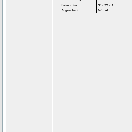
Dateigröße:
347.22 KB
Angeschaut:
57 mal