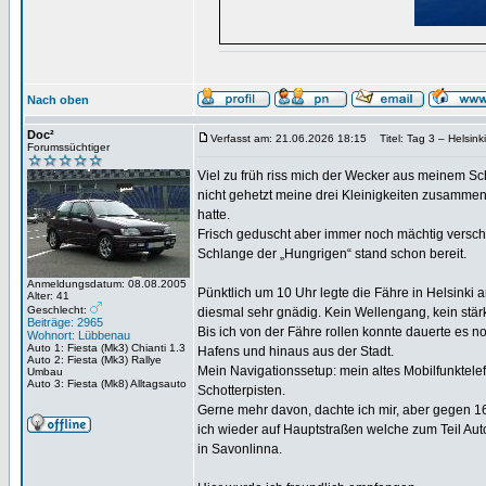
Nach oben
Doc²
Verfasst am: 21.06.2026 18:15
Titel: Tag 3 – Helsink
Forumssüchtiger
Viel zu früh riss mich der Wecker aus meinem Sch
nicht gehetzt meine drei Kleinigkeiten zusamm
hatte.
Frisch geduscht aber immer noch mächtig verschla
Schlange der „Hungrigen“ stand schon bereit.
Anmeldungsdatum: 08.08.2005
Pünktlich um 10 Uhr legte die Fähre in Helsinki
Alter: 41
Geschlecht:
diesmal sehr gnädig. Kein Wellengang, kein stärk
Beiträge: 2965
Bis ich von der Fähre rollen konnte dauerte es 
Wohnort: Lübbenau
Auto 1: Fiesta (Mk3) Chianti 1.3
Hafens und hinaus aus der Stadt.
Auto 2: Fiesta (Mk3) Rallye
Mein Navigationssetup: mein altes Mobilfunktelef
Umbau
Auto 3: Fiesta (Mk8) Alltagsauto
Schotterpisten.
Gerne mehr davon, dachte ich mir, aber gegen 1
ich wieder auf Hauptstraßen welche zum Teil Au
in Savonlinna.