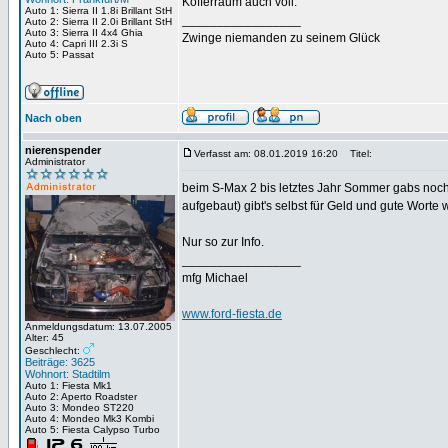
Kofferraum auch voll.
Auto 1: Sierra II 1.8i Brillant StH
_________________
Auto 2: Sierra II 2.0i Brillant StH
Auto 3: Sierra II 4x4 Ghia
Zwinge niemanden zu seinem Glück
Auto 4: Capri III 2.3i S
Auto 5: Passat
Nach oben
nierenspender
Verfasst am: 08.01.2019 16:20
Titel:
Administrator
beim S-Max 2 bis letztes Jahr Sommer gabs noch 
aufgebaut) gibt's selbst für Geld und gute Worte
Nur so zur Info.
_________________
mfg Michael
www.ford-fiesta.de
Anmeldungsdatum: 13.07.2005
Alter: 45
Geschlecht:
Beiträge: 3625
Wohnort: Stadtilm
Auto 1: Fiesta Mk1
Auto 2: Aperto Roadster
Auto 3: Mondeo ST220
Auto 4: Mondeo Mk3 Kombi
Auto 5: Fiesta Calypso Turbo