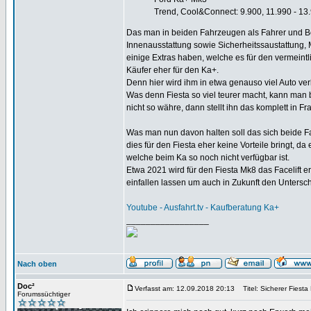
Trend, Cool&Connect: 9.900, 11.990 - 1
Das man in beiden Fahrzeugen als Fahrer und Bei
Innenausstattung sowie Sicherheitssaustattung, 
einige Extras haben, welche es für den vermeint
Käufer eher für den Ka+.
Denn hier wird ihm in etwa genauso viel Auto verk
Was denn Fiesta so viel teurer macht, kann man 
nicht so währe, dann stellt ihn das komplett in Fr
Was man nun davon halten soll das sich beide Fa
dies für den Fiesta eher keine Vorteile bringt, d
welche beim Ka so noch nicht verfügbar ist.
Etwa 2021 wird für den Fiesta Mk8 das Facelift e
einfallen lassen um auch in Zukunft den Untersc
Youtube - Ausfahrt.tv - Kaufberatung Ka+
_________________
Nach oben
Doc²
Verfasst am: 12.09.2018 20:13
Titel: Sicherer Fiesta
Forumssüchtiger