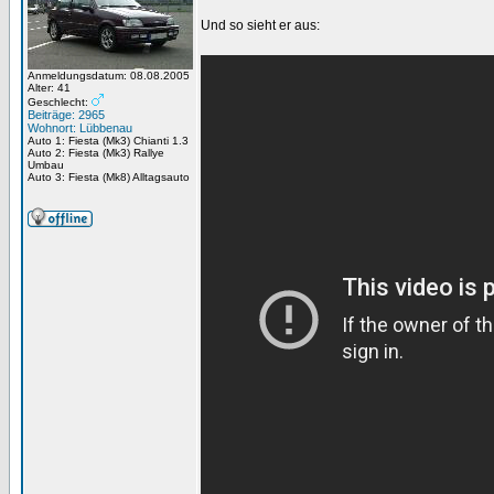
Und so sieht er aus:
Anmeldungsdatum: 08.08.2005
Alter: 41
Geschlecht:
Beiträge: 2965
Wohnort: Lübbenau
Auto 1: Fiesta (Mk3) Chianti 1.3
Auto 2: Fiesta (Mk3) Rallye
Umbau
Auto 3: Fiesta (Mk8) Alltagsauto