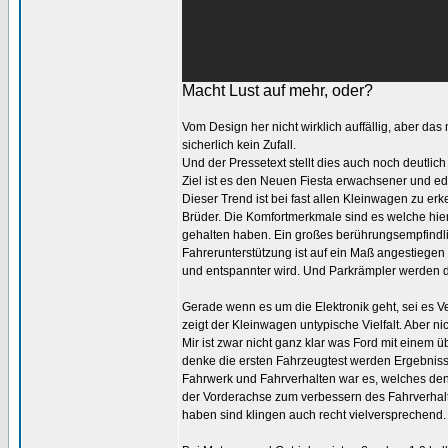
Macht Lust auf mehr, oder?
Vom Design her nicht wirklich auffällig, aber da
sicherlich kein Zufall.
Und der Pressetext stellt dies auch noch deutlich
Ziel ist es den Neuen Fiesta erwachsener und ed
Dieser Trend ist bei fast allen Kleinwagen zu erk
Brüder. Die Komfortmerkmale sind es welche hier
gehalten haben. Ein großes berührungsempfindlich
Fahrerunterstützung ist auf ein Maß angestiegen
und entspannter wird. Und Parkrämpler werden du
Gerade wenn es um die Elektronik geht, sei es V
zeigt der Kleinwagen untypische Vielfalt. Aber n
Mir ist zwar nicht ganz klar was Ford mit einem 
denke die ersten Fahrzeugtest werden Ergebnisse 
Fahrwerk und Fahrverhalten war es, welches den
der Vorderachse zum verbessern des Fahrverhal
haben sind klingen auch recht vielversprechend.