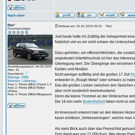
Nach oben
Doc²
Verfasst am: 31.01.2019 20:15
Titel:
Forumssüchtiger
Just heute hatte ich Zufällig die Gelegenheit ei
Natürlich viel es mir nicht schwer die Unterschi
Dazu gehörten, am offensichtlichsten, die zusätz
angedeutet Unterfahrschutz ist hier das interessa
Überlegung wert. Die Übergänge der einzelnen Ku
Anmeldungsdatum: 08.08.2005
Kanten und Absätze.
Alter: 41
Geschlecht:
Nicht weniger auffällig sind die großen 17 Zoll
Fe
Beiträge: 2965
entweder in „Rough Metal“ oder schwarz zu hab
Wohnort: Lübbenau
Auto 1: Fiesta (Mk3) Chianti 1.3
Das die großen Lücken zwischen den Speichen de
Auto 2: Fiesta (Mk3) Rallye
aber nicht sonderlich beeindruckend.
Umbau
Auto 3: Fiesta (Mk8) Alltagsauto
Denn die kleine Trommel an der Hinterachse wirk
Die 18 mm mehr
Bodenfreiheit
fallen nicht so se
Im Innenraum erkennt man an den kleinen Akzent
kaum sichtbare „Verbesserungen“, welche man s
Als mein Blick auch über das Preisschild gehuscht
Dort stand was von 22.000 €uro. Wie dieser Preis