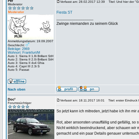
Per
Verfasst am: 28.02.2017 12:39
Titel: Und hier der "G
Moderator
Fiesta ST
_________________
Zwinge niemanden zu seinem Glück
Anmeldungsdatum: 19.09.2007
Geschlecht:
Beiträge: 2969
Wohnort: Frankfurt/M
Auto 1: Sierra II 1.8i Brillant StH
Auto 2: Sierra II 2.0i Brillant StH
Auto 3: Sierra II 4x4 Ghia
Auto 4: Capri III 2.3i S
Auto 5: Passat
Nach oben
Doc²
Verfasst am: 18.11.2017 16:01
Titel: erster Eindruck
Forumssüchtiger
So jetzt kann ich mitreden, jetzt habe ich ihn 
Rot, aber ansonsten unauffällig und gefällig, so 
Nicht wirklich beeindruckend, aber schauen wir m
gemacht und ein paar Details genauer untersuch