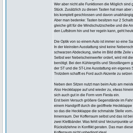
Wer aber nicht alle Funktionen die Möglich sind g
Stück. Zusätzlich zu diesen Tasten hat man aber
bis komplett geschlossen und davon unabhängig d
Aber man bedenke: Tasten besitzen nur 2 Schalt
gleiche gilt für die Windschutzscheibe und die A
den Luftstrom hin und her regeln kann, geht heute
Die Optik von so einem Auto ist immer so eine S
In der kleinsten Ausstattung sind keine Nebensc
schwarzen Abdeckung, siehe im Bild dritte Zeile v
Selbst wer Nebelscheinwerfer ordert, wird mit 
benötigt. Bei den Kühlergrills und Stossfängern
der ST und die ST-Line Ausstattung ein eigenes 
Trotzdem schafft es Ford auch Akzente zu setze
Neben den Sitzen nutzt man beim Auto am meist
Also Heckklappe auf und wieder zu, etwas hinei
sich auch gut in die Form vom Fiesta ein.
Erst beim Versuch größere Gegenstände im Fahrz
einem Handgriff durch die geöffnete Heckklappe 
so das die Heckklappe die schmalste Stelle vom
Innenraum. Der Kofferraum selbst und das ist bei
zwei Klettbänder. Was fehlt sind Verzurrpunkte un
Rücksitzlehne in Konflikt geraten. Das man diese
Kofferraum nicht unbedingt ideal.