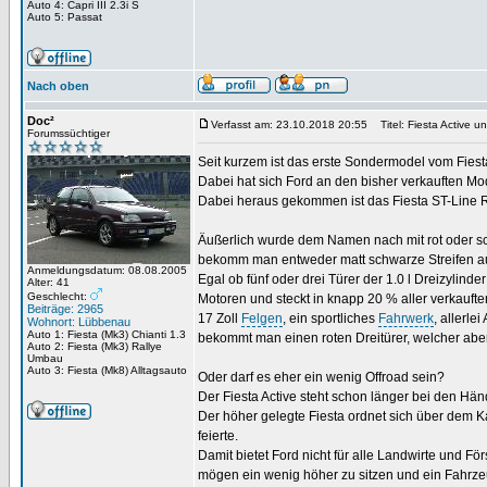
Auto 4: Capri III 2.3i S
Auto 5: Passat
Nach oben
Doc²
Verfasst am: 23.10.2018 20:55
Titel: Fiesta Active u
Forumssüchtiger
Seit kurzem ist das erste Sondermodel vom Fies
Dabei hat sich Ford an den bisher verkauften Mo
Dabei heraus gekommen ist das Fiesta ST-Line 
Äußerlich wurde dem Namen nach mit rot oder sc
bekomm man entweder matt schwarze Streifen auf
Anmeldungsdatum: 08.08.2005
Egal ob fünf oder drei Türer der 1.0 l Dreizylinde
Alter: 41
Geschlecht:
Motoren und steckt in knapp 20 % aller verkauft
Beiträge: 2965
17 Zoll
Felgen
, ein sportliches
Fahrwerk
, allerl
Wohnort: Lübbenau
Auto 1: Fiesta (Mk3) Chianti 1.3
bekommt man einen roten Dreitürer, welcher abe
Auto 2: Fiesta (Mk3) Rallye
Umbau
Auto 3: Fiesta (Mk8) Alltagsauto
Oder darf es eher ein wenig Offroad sein?
Der Fiesta Active steht schon länger bei den Händl
Der höher gelegte Fiesta ordnet sich über dem K
feierte.
Damit bietet Ford nicht für alle Landwirte und Fö
mögen ein wenig höher zu sitzen und ein Fahrz