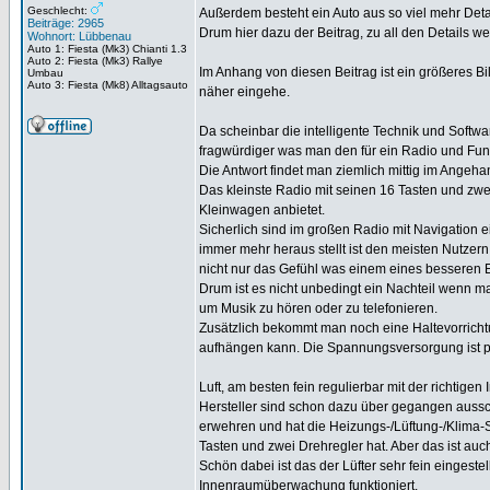
Geschlecht:
Außerdem besteht ein Auto aus so viel mehr Detai
Beiträge: 2965
Drum hier dazu der Beitrag, zu all den Details we
Wohnort: Lübbenau
Auto 1: Fiesta (Mk3) Chianti 1.3
Auto 2: Fiesta (Mk3) Rallye
Im Anhang von diesen Beitrag ist ein größeres Bi
Umbau
Auto 3: Fiesta (Mk8) Alltagsauto
näher eingehe.
Da scheinbar die intelligente Technik und Softwar
fragwürdiger was man den für ein Radio und Fu
Die Antwort findet man ziemlich mittig im Angeha
Das kleinste Radio mit seinen 16 Tasten und zwe
Kleinwagen anbietet.
Sicherlich sind im großen Radio mit Navigation 
immer mehr heraus stellt ist den meisten Nutzern
nicht nur das Gefühl was einem eines besseren Ei
Drum ist es nicht unbedingt ein Nachteil wenn m
um Musik zu hören oder zu telefonieren.
Zusätzlich bekommt man noch eine Haltevorrichtu
aufhängen kann. Die Spannungsversorgung ist pa
Luft, am besten fein regulierbar mit der richtigen
Hersteller sind schon dazu über gegangen aussch
erwehren und hat die Heizungs-/Lüftung-/Klima
Tasten und zwei Drehregler hat. Aber das ist au
Schön dabei ist das der Lüfter sehr fein eingest
Innenraumüberwachung funktioniert.