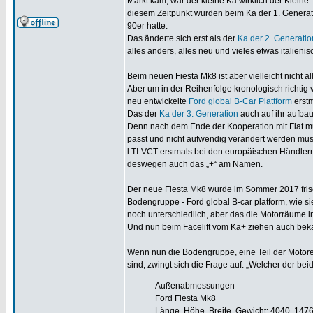
Markt kam, war der kleine Ka wirklich der Kleine
diesem Zeitpunkt wurden beim Ka der 1. Generati
90er hatte.
Das änderte sich erst als der
Ka der 2. Generatio
alles anders, alles neu und vieles etwas italienis
Beim neuen Fiesta Mk8 ist aber vielleicht nicht
Aber um in der Reihenfolge kronologisch richti
neu entwickelte
Ford global B-Car Plattform
erstm
Das der
Ka der 3. Generation
auch auf ihr aufbaut
Denn nach dem Ende der Kooperation mit Fiat m
passt und nicht aufwendig verändert werden mu
l TI-VCT erstmals bei den europäischen Händler
deswegen auch das „+“ am Namen.
Der neue Fiesta Mk8 wurde im Sommer 2017 frisc
Bodengruppe - Ford global B-car platform, wie 
noch unterschiedlich, aber das die Motorräume i
Und nun beim Facelift vom Ka+ ziehen auch bekan
Wenn nun die Bodengruppe, eine Teil der Motore
sind, zwingt sich die Frage auf: „Welcher der bei
Außenabmessungen
Ford Fiesta Mk8
Länge, Höhe, Breite, Gewicht: 4040, 14