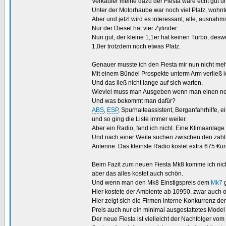
Verkäufer meine dazu der Fiesta wäre echt gut u
Unter der Motorhaube war noch viel Platz, wohnt
Aber und jetzt wird es interessant, alle, ausnahm
Nur der Diesel hat vier Zylinder.
Nun gut, der kleine 1,1er hat keinen Turbo, de
1,0er trotzdem noch etwas Platz.
Genauer musste ich den Fiesta mir nun nicht me
Mit einem Bündel Prospekte unterm Arm verließ i
Und das ließ nicht lange auf sich warten.
Wieviel muss man Ausgeben wenn man einen neuen
Und was bekommt man dafür?
ABS
,
ESP
, Spurhalteassistent, Berganfahrhilfe, 
und so ging die Liste immer weiter.
Aber ein Radio, fand ich nicht. Eine Klimaanlage
Und nach einer Weile suchen zwischen den zahlre
Antenne. Das kleinste Radio kostet extra 675 €u
Beim Fazit zum neuen Fiesta Mk8 komme ich nicht
aber das alles kostet auch schön.
Und wenn man den Mk8 Einstigspreis dem
Mk7
g
Hier kostete der Ambiente ab 10950, zwar auch 
Hier zeigt sich die Firmen interne Konkurrenz de
Preis auch nur ein minimal ausgestattetes Mode
Der neue Fiesta ist vielleicht der Nachfolger vom