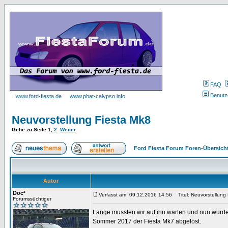
FAQ
Benutz
www.ford-fiesta.de
www.phat-calypso.info
Neuvorstellung Fiesta Mk8
Gehe zu Seite
1
,
2
Weiter
Ford Fiesta Forum Foren-Übersich
Autor
Doc²
Verfasst am: 09.12.2016 14:56
Titel: Neuvorstellung
Forumssüchtiger
Lange mussten wir auf ihn warten und nun wurde 
Sommer 2017 der Fiesta Mk7 abgelöst.