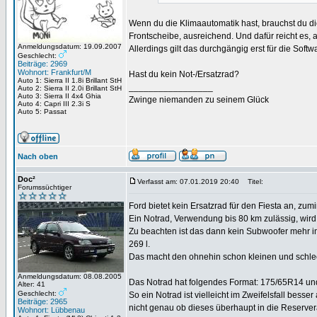
Wenn du die Klimaautomatik hast, brauchst du di
Frontscheibe, ausreichend. Und dafür reicht es,
Anmeldungsdatum: 19.09.2007
Allerdings gilt das durchgängig erst für die Sof
Geschlecht:
Beiträge: 2969
Wohnort: Frankfurt/M
Hast du kein Not-/Ersatzrad?
Auto 1: Sierra II 1.8i Brillant StH
_________________
Auto 2: Sierra II 2.0i Brillant StH
Auto 3: Sierra II 4x4 Ghia
Zwinge niemanden zu seinem Glück
Auto 4: Capri III 2.3i S
Auto 5: Passat
Nach oben
Doc²
Verfasst am: 07.01.2019 20:40
Titel:
Forumssüchtiger
Ford bietet kein Ersatzrad für den Fiesta an, zum
Ein Notrad, Verwendung bis 80 km zulässig, wird 
Zu beachten ist das dann kein Subwoofer mehr i
269 l.
Das macht den ohnehin schon kleinen und schlec
Anmeldungsdatum: 08.08.2005
Das Notrad hat folgendes Format: 175/65R14 und i
Alter: 41
Geschlecht:
So ein Notrad ist vielleicht im Zweifelsfall bess
Beiträge: 2965
nicht genau ob dieses überhaupt in die Reserver
Wohnort: Lübbenau