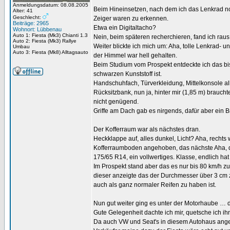
Anmeldungsdatum: 08.08.2005
Beim Hineinsetzen, nach dem ich das Lenkrad noc
Alter: 41
Geschlecht:
Zeiger waren zu erkennen.
Beiträge: 2965
Etwa ein Digitaltacho?
Wohnort: Lübbenau
Auto 1: Fiesta (Mk3) Chianti 1.3
Nein, beim späteren recherchieren, fand ich raus 
Auto 2: Fiesta (Mk3) Rallye
Weiter blickte ich mich um: Aha, tolle Lenkrad- u
Umbau
Auto 3: Fiesta (Mk8) Alltagsauto
der Himmel war hell gehalten.
Beim Studium vom Prospekt entdeckte ich das bis
schwarzen Kunststoff ist.
Handschuhfach, Türverkleidung, Mittelkonsole al
Rücksitzbank, nun ja, hinter mir (1,85 m) braucht
nicht genügend.
Griffe am Dach gab es nirgends, dafür aber ein B
Der Kofferraum war als nächstes dran.
Heckklappe auf, alles dunkel, Licht? Aha, rechts w
Kofferraumboden angehoben, das nächste Aha, d
175/65 R14, ein vollwertiges. Klasse, endlich ha
Im Prospekt stand aber das es nur bis 80 km/h z
dieser anzeigte das der Durchmesser über 3 cm 
auch als ganz normaler Reifen zu haben ist.
Nun gut weiter ging es unter der Motorhaube … d
Gute Gelegenheit dachte ich mir, quetsche ich ih
Da auch VW und Seat's in diesem Autohaus angeb