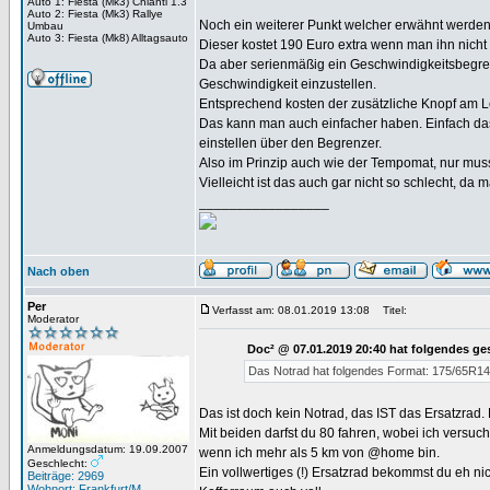
Auto 1: Fiesta (Mk3) Chianti 1.3
Auto 2: Fiesta (Mk3) Rallye
Noch ein weiterer Punkt welcher erwähnt werden
Umbau
Auto 3: Fiesta (Mk8) Alltagsauto
Dieser kostet 190 Euro extra wenn man ihn nicht 
Da aber serienmäßig ein Geschwindigkeitsbegrenz
Geschwindigkeit einzustellen.
Entsprechend kosten der zusätzliche Knopf am 
Das kann man auch einfacher haben. Einfach da
einstellen über den Begrenzer.
Also im Prinzip auch wie der Tempomat, nur mu
Vielleicht ist das auch gar nicht so schlecht, da
_________________
Nach oben
Per
Verfasst am: 08.01.2019 13:08
Titel:
Moderator
Doc² @ 07.01.2019 20:40 hat folgendes ge
Das Notrad hat folgendes Format: 175/65R14
Das ist doch kein Notrad, das IST das Ersatzrad.
Mit beiden darfst du 80 fahren, wobei ich versu
Anmeldungsdatum: 19.09.2007
wenn ich mehr als 5 km von @home bin.
Geschlecht:
Ein vollwertiges (!) Ersatzrad bekommst du eh 
Beiträge: 2969
Wohnort: Frankfurt/M