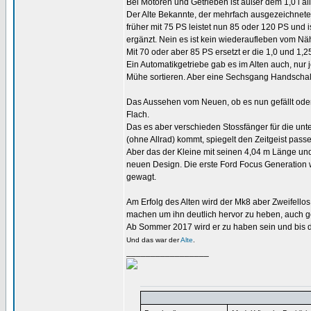
Bei Motoren und Getrieben ist außer dem 1,0 l al
Der Alte Bekannte, der mehrfach ausgezeichnete 
früher mit 75 PS leistet nun 85 oder 120 PS und i
ergänzt. Nein es ist kein wiederaufleben vom Nä
Mit 70 oder aber 85 PS ersetzt er die 1,0 und 1,
Ein Automatikgetriebe gab es im Alten auch, nur 
Mühe sortieren. Aber eine Sechsgang Handschalt
Das Aussehen vom Neuen, ob es nun gefällt oder 
Flach.
Das es aber verschieden Stossfänger für die unt
(ohne Allrad) kommt, spiegelt den Zeitgeist pass
Aber das der Kleine mit seinen 4,04 m Länge und d
neuen Design. Die erste Ford Focus Generation wa
gewagt.
Am Erfolg des Alten wird der Mk8 aber Zweifellos
machen um ihn deutlich hervor zu heben, auch 
Ab Sommer 2017 wird er zu haben sein und bis d
Und das war der
Alte
.
_________________