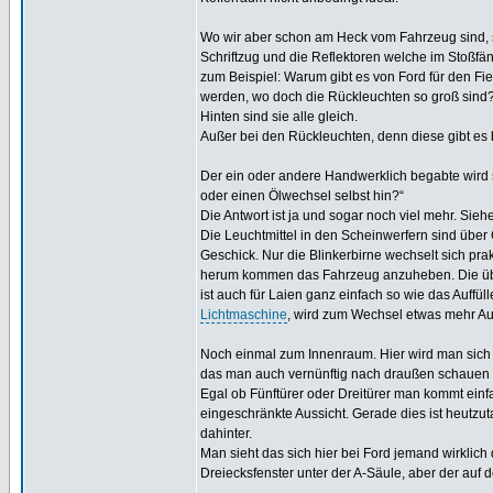
Wo wir aber schon am Heck vom Fahrzeug sind, s
Schriftzug und die Reflektoren welche im Stoßfäng
zum Beispiel: Warum gibt es von Ford für den Fie
werden, wo doch die Rückleuchten so groß sind?
Hinten sind sie alle gleich.
Außer bei den Rückleuchten, denn diese gibt es 
Der ein oder andere Handwerklich begabte wird
oder einen Ölwechsel selbst hin?“
Die Antwort ist ja und sogar noch viel mehr. Siehe
Die Leuchtmittel in den Scheinwerfern sind über
Geschick. Nur die Blinkerbirne wechselt sich pr
herum kommen das Fahrzeug anzuheben. Die übli
ist auch für Laien ganz einfach so wie das Auffül
Lichtmaschine
, wird zum Wechsel etwas mehr Auf
Noch einmal zum Innenraum. Hier wird man sich w
das man auch vernünftig nach draußen schauen
Egal ob Fünftürer oder Dreitürer man kommt ein
eingeschränkte Aussicht. Gerade dies ist heutzut
dahinter.
Man sieht das sich hier bei Ford jemand wirklic
Dreiecksfenster unter der A-Säule, aber der auf d