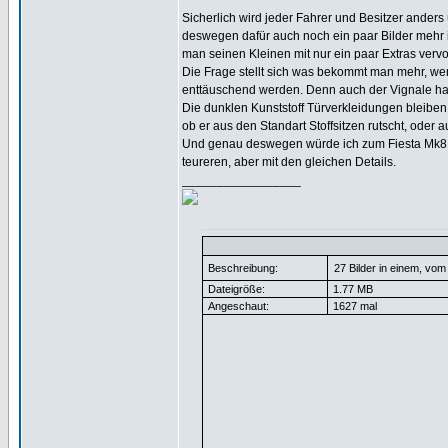
Sicherlich wird jeder Fahrer und Besitzer anders
deswegen dafür auch noch ein paar Bilder mehr i
man seinen Kleinen mit nur ein paar Extras verv
Die Frage stellt sich was bekommt man mehr, we
enttäuschend werden. Denn auch der Vignale hat
Die dunklen Kunststoff Türverkleidungen bleiben
ob er aus den Standart Stoffsitzen rutscht, oder
Und genau deswegen würde ich zum Fiesta Mk8 sa
teureren, aber mit den gleichen Details.
_________________
Beschreibung:
27 Bilder in einem, vom
Dateigröße:
1.77 MB
Angeschaut:
1627 mal