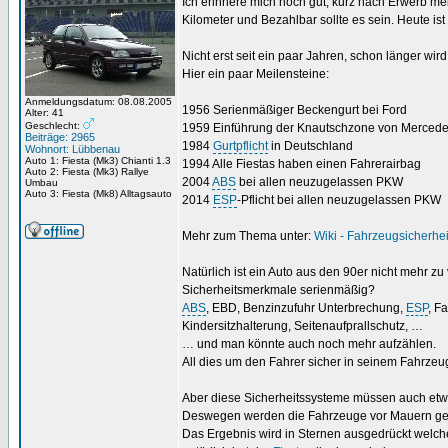
Ich erinnere mich noch gut, kurz nach Erwerb me
Kilometer und Bezahlbar sollte es sein. Heute ist
Nicht erst seit ein paar Jahren, schon länger wir
Hier ein paar Meilensteine:
Anmeldungsdatum: 08.08.2005
1956 Serienmäßiger Beckengurt bei Ford
Alter: 41
Geschlecht:
1959 Einführung der Knautschzone von Merced
Beiträge: 2965
1984
Gurtpflicht
in Deutschland
Wohnort: Lübbenau
Auto 1: Fiesta (Mk3) Chianti 1.3
1994 Alle Fiestas haben einen Fahrerairbag
Auto 2: Fiesta (Mk3) Rallye
2004
ABS
bei allen neuzugelassen PKW
Umbau
Auto 3: Fiesta (Mk8) Alltagsauto
2014
ESP
-Pflicht bei allen neuzugelassen PKW
Mehr zum Thema unter:
Wiki - Fahrzeugsicherhei
Natürlich ist ein Auto aus den 90er nicht mehr z
Sicherheitsmerkmale serienmäßig?
ABS
, EBD, Benzinzufuhr Unterbrechung,
ESP
, F
Kindersitzhalterung, Seitenaufprallschutz, …
… und man könnte auch noch mehr aufzählen.
All dies um den Fahrer sicher in seinem Fahrze
Aber diese Sicherheitssysteme müssen auch etwa
Deswegen werden die Fahrzeuge vor Mauern gef
Das Ergebnis wird in Sternen ausgedrückt welc