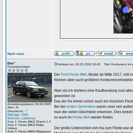
Nach oben
Doc²
Verfasst am: 20.05.2018 19:45
Titel: Konkurrenz im e
Forumssüchtiger
Der
Ford Fiesta Mk8
, Model ab Mitte 2017, rollt
Kleinen aber auch größeren Konkurrenzmodelle
Aber als ich letztens eine Kaufberatung zum akt
geworden ist.
Das der Ka immer schon auch ein bisschen Fiest
Anmeldungsdatum: 08.08.2005
Bei der
ersten Generation
waren zwar von außen 
Alter: 41
Geschlecht:
man die vielen Gleichteile erkennen. Dies betraf
Beiträge: 2965
so auch im
Fiesta Mk4
wieder finden.
Wohnort: Lübbenau
Auto 1: Fiesta (Mk3) Chianti 1.3
Auto 2: Fiesta (Mk3) Rallye
Der große Unterschied vom Ka zum Fiesta war ab
Umbau
Auto 3: Fiesta (Mk8) Alltagsauto