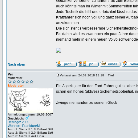
Gedankenverlorener zu fahren? So zum Beispiel s
auch könnte man im Winter mit Sommerreifen fa
Jede Technik die hilft und erleichtert lässt zu d
Kraftfahrer sich noch voll und ganz seiner Aufg
anzukommen.
Die sich steht’s verbessernde Sicherheitstechnol
Bis dahin wird es zwar noch ein paar Jahre dauer
niemand mehr in einem neuen Volvo schwer oder t
_________________
Nach oben
Per
Verfasst am: 24.09.2018 13:18
Titel:
Moderator
Ein Aspekt, der für den Ford-Fahrer gut ist, abe
schon ein hohes (aktives) Sicherheitspotential
_________________
Zwinge niemanden zu seinem Glück
Anmeldungsdatum: 19.09.2007
Geschlecht:
Beiträge: 2969
Wohnort: Frankfurt/M
Auto 1: Sierra II 1.8i Brillant StH
Auto 2: Sierra II 2.0i Brillant StH
Auto 3: Sierra II 4x4 Ghia